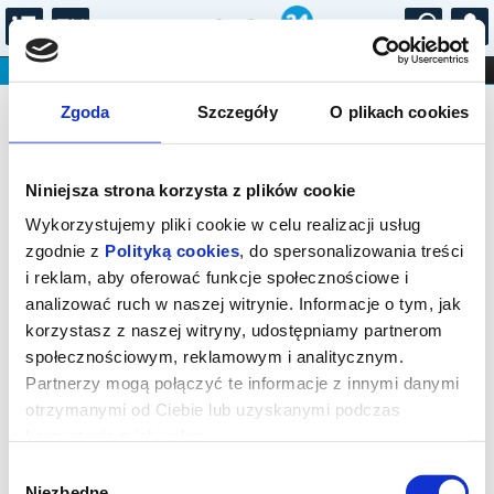
...
KONCERTY
KINO
TEATR
KABARET I
Bilety na: André Rieu: Niech żyje
FILHARMONIA
OPERA I BALET
Zgoda
Szczegóły
O plikach cookies
STAND-UP
Maastricht!
DLA DZIECI
ONLINE
KARNETY
Niniejsza strona korzysta z plików cookie
Wykorzystujemy pliki cookie w celu realizacji usług
zgodnie z
Polityką cookies
, do spersonalizowania treści
i reklam, aby oferować funkcje społecznościowe i
analizować ruch w naszej witrynie. Informacje o tym, jak
Racibórz, Księdza Józefa Londzina 13
korzystasz z naszej witryny, udostępniamy partnerom
społecznościowym, reklamowym i analitycznym.
21.08.2026, g. 17:00 (piątek)
Partnerzy mogą połączyć te informacje z innymi danymi
cena - od 43,00 pln
otrzymanymi od Ciebie lub uzyskanymi podczas
korzystania z ich usług.
Organizator:
Kino BAŁTYK
Wybór
Niezbędne