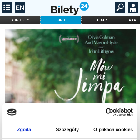
...
KONCERTY
KINO
TEATR
KABARET I
FILHARMONIA
OPERA I BALET
STAND-UP
DLA DZIECI
ONLINE
KARNETY
Zgoda
Szczegóły
O plikach cookies