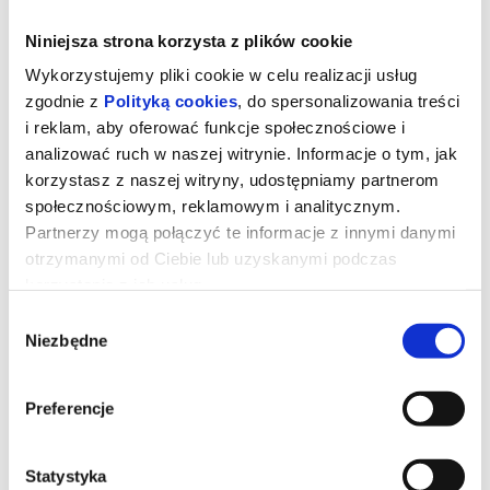
Niniejsza strona korzysta z plików cookie
Wykorzystujemy pliki cookie w celu realizacji usług
zgodnie z
Polityką cookies
, do spersonalizowania treści
i reklam, aby oferować funkcje społecznościowe i
analizować ruch w naszej witrynie. Informacje o tym, jak
korzystasz z naszej witryny, udostępniamy partnerom
społecznościowym, reklamowym i analitycznym.
Partnerzy mogą połączyć te informacje z innymi danymi
otrzymanymi od Ciebie lub uzyskanymi podczas
korzystania z ich usług.
Klub Konesera: Mów mi Jimpa
Wybór
Niezbędne
zgody
Reżyserka Hannah (Olivia Colman) podróżuje z mężem Harrym
(Daniel Henshall) i nastoletnim dzieckiem Frances (Aud Mason-
Preferencje
Hyde) z Australii do Amsterdamu, by odwiedzić swojego ojca,
ekscentrycznego i nieprzewidywalnego Jimpę (John Lithgow).
Gdy Frances oznajmia, że zamiast wracać do domu chce zostać z
dziadkiem na dłużej, Hannah musi zmierzyć się z trudną rodzinną
Statystyka
przeszłością, pełną niewypowiedzianych żalów i decyzji, których