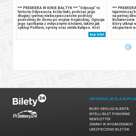
t teraz
*** PREMIERA W KINIE BAŁTYK *** "Odyseja" to
*** PREMIERA
historia Odyseusza, króla Itaki, podczas jego
tajemniczej b
 i
długiej i pełnej niebezpieczeństw podróży
na pełnej din
powrotnej do domu po wojnie trojańskiej. Opisuje
Bohaterowie 
na już
jego spotkania z mitycznymi istotami, takimi jak
który utknął w
miasta.
cyklop Polifem, syreny oraz nimfa Kalipso. Król
ekspertem w 
czać,
robi wszystko, by wrócić do ukochanej żony
Humdinger, gł
 bilet
kup bilet
ianę,
Penelopy. (filmweb.pl)******* Bezpieczne zakupy w
lekkomyślnie
Bilety24. W przypadku odwołania...
wyspy, dopr
uśpionego...
INFORMACJE DLA KUPUJ
BIURO OBSŁUGI KLIENTA
WYŚLIJ BILET PONOWNIE
NEWSLETTER
ZMIANY W WYDARZENIACH
UBEZPIECZENIE BILETÓW