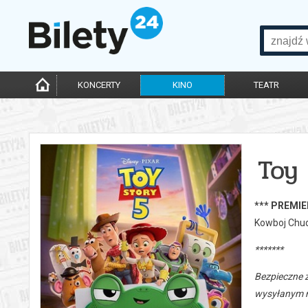
KONCERTY
KINO
TEATR
Toy 
*** PREMIE
Kowboj Chudy
*******
Bezpieczne 
wysyłanym n