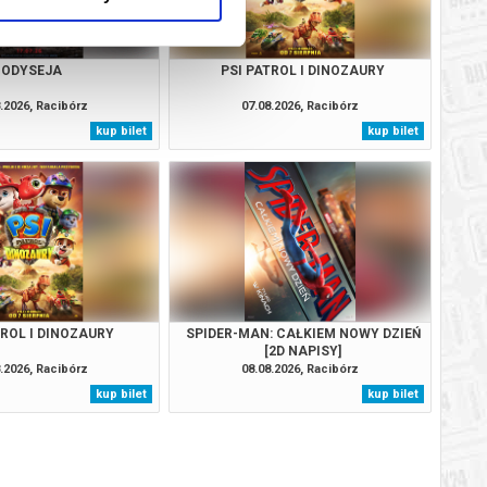
ODYSEJA
PSI PATROL I DINOZAURY
.2026, Racibórz
07.08.2026, Racibórz
kup bilet
kup bilet
TROL I DINOZAURY
SPIDER-MAN: CAŁKIEM NOWY DZIEŃ
[2D NAPISY]
.2026, Racibórz
08.08.2026, Racibórz
kup bilet
kup bilet