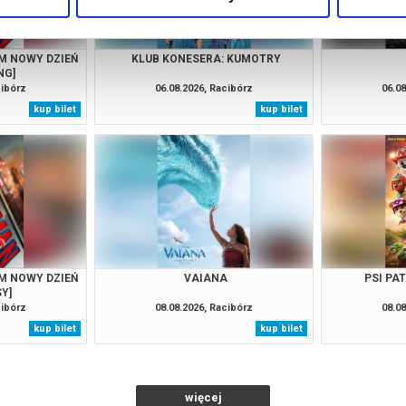
M NOWY DZIEŃ
KLUB KONESERA: KUMOTRY
NG]
cibórz
06.08.2026, Racibórz
06.08
kup bilet
kup bilet
M NOWY DZIEŃ
VAIANA
PSI PA
SY]
cibórz
08.08.2026, Racibórz
08.08
kup bilet
kup bilet
więcej