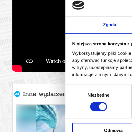
Zgoda
Niniejsza strona korzysta z
Wykorzystujemy pliki cookie 
aby oferować funkcje społecz
witryny, udostępniamy part
informacje z innymi danymi 
Wybór
Inne wydarzenia organizatora
Niezbędne
zgody
Odmowa