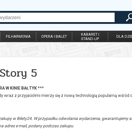
KABARET I
FILHARMONIA
OPERA I BALET
DLA DZIE
STAND-UP
Story 5
RA W KINIE BAŁTYK ***
 wraz z przyjaciółmi mierzy się z nową technologią popularną wśród dz
zakupy w Bilety24. W przypadku odwołania wydarzenia, gwarantujemy
a adres e-mail, podany podczas zakupu.