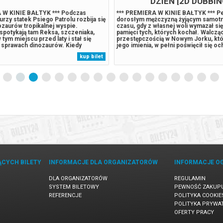
DZIEŃ [2D DUBBIN
 W KINIE BAŁTYK *** Podczas
*** PREMIERA W KINIE BAŁTYK *** Pet
urzy statek Psiego Patrolu rozbija się
dorosłym mężczyzną żyjącym samotn
ozaurów tropikalnej wyspie.
czasu, gdy z własnej woli wymazał się 
spotykają tam Reksa, szczeniaka,
pamięci tych, których kochał. Walczą
 tym miejscu przed laty i stał się
przestępczością w Nowym Jorku, któr
sprawach dinozaurów. Kiedy
jego imienia, w pełni poświęcił się oc
ówny rywal Psiego Patrolu, zaczyna
Gdy rosnące wymagania zaczynają go 
kup bilet
 eksploatować zasoby naturalne
presja wywołuje zaskakującą fizyczn
owadza do wybuchu ogromnego,
która zagraża jego istnieniu,...
ĄCYCH BILETY
INFORMACJE DLA ORGANIZATORÓW
INFORMACJE O
DLA ORGANIZATORÓW
REGULAMIN
SYSTEM BILETOWY
PEWNOŚĆ ZAKUP
REFERENCJE
POLITYKA COOKIE
POLITYKA PRYWA
OFERTY PRACY