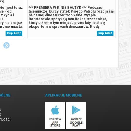
G]
er jest teraz
*** PREMIERA W KINIE BAŁTYK *** Podczas
*** P
ie - od
tajemniczej burzy statek Psiego Patrolu rozbija się
tajemn
z życia i
na pełnej dinozaurów tropikalnej wyspie.
na peł
c z
Bohaterowie spotykają tam Reksa, szczeniaka,
Bohate
y nie zna już
który utknął w tym miejscu przed laty i stał się
który 
hronie miasta.
ekspertem w sprawach dinozaurów. Kiedy
ekspe
przytłaczać,
Humdinger, główny rywal Psiego Patrolu, zaczyna
Humdin
kup bilet
kup bilet
ą przemianę,
lekkomyślnie eksploatować zasoby naturalne
lekkom
wyspy, doprowadza do wybuchu ogromnego,
wyspy
uśpionego...
uśpion
GÓLNE
APLIKACJE MOBILNE
U
S
TNOŚCI