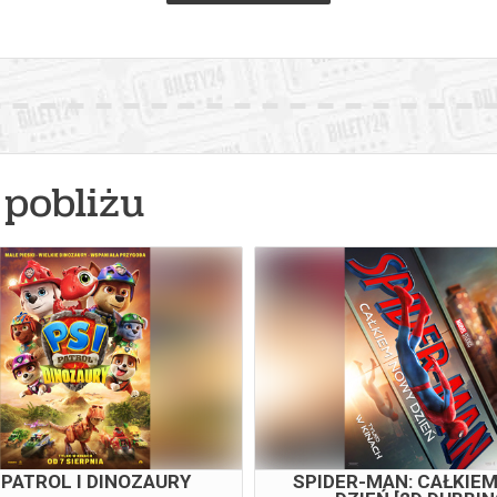
pobliżu
 PATROL I DINOZAURY
SPIDER-MAN: CAŁKIE