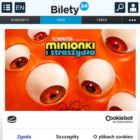
...
KONCERTY
KINO
TEATR
KABARET I
FILHARMONIA
OPERA I BALET
STAND-UP
DLA DZIECI
ONLINE
KARNETY
Zgoda
Szczegóły
O plikach cookies