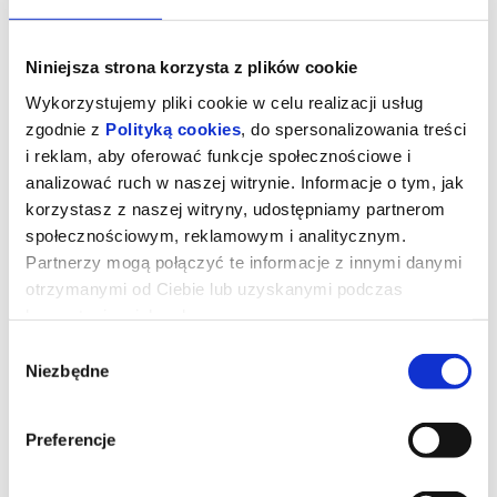
Niniejsza strona korzysta z plików cookie
Wykorzystujemy pliki cookie w celu realizacji usług
zgodnie z
Polityką cookies
, do spersonalizowania treści
i reklam, aby oferować funkcje społecznościowe i
analizować ruch w naszej witrynie. Informacje o tym, jak
korzystasz z naszej witryny, udostępniamy partnerom
społecznościowym, reklamowym i analitycznym.
Partnerzy mogą połączyć te informacje z innymi danymi
otrzymanymi od Ciebie lub uzyskanymi podczas
korzystania z ich usług.
Wybór
Niezbędne
zgody
Minionki i straszydła
Preferencje
Minionki ruszają w ekscytującą podróż dookoła świata. Chcą
znaleźć najbardziej przerażające potwory i nakręcić własny film
grozy. Mali pomocnicy Gru spotykają niezwykłe stworzenia i