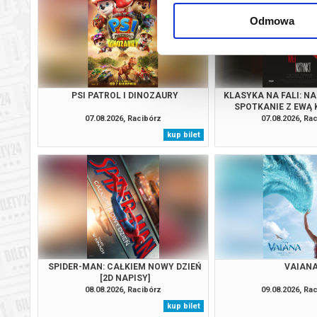
Odmowa
PSI PATROL I DINOZAURY
KLASYKA NA FALI: NA
SPOTKANIE Z EWĄ
07.08.2026, Racibórz
07.08.2026, Ra
kup bilet
SPIDER-MAN: CAŁKIEM NOWY DZIEŃ
VAIAN
[2D NAPISY]
08.08.2026, Racibórz
09.08.2026, Ra
kup bilet