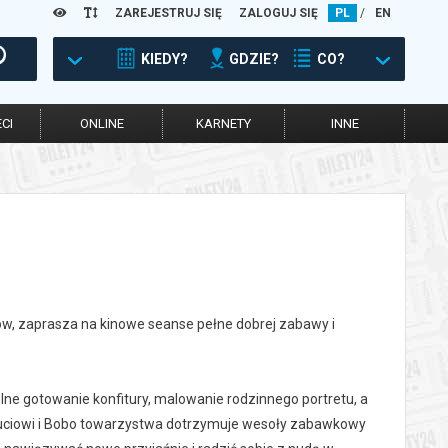
ZAREJESTRUJ SIĘ
ZALOGUJ SIĘ
PL
/
EN
KIEDY?
GDZIE?
CO?
CI
ONLINE
KARNETY
INNE
iców, zaprasza na kinowe seanse pełne dobrej zabawy i
ne gotowanie konfitury, malowanie rodzinnego portretu, a
, Puciowi i Bobo towarzystwa dotrzymuje wesoły zabawkowy