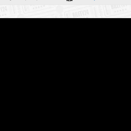
zakupy w Bilety24. W przypadku odwołania wydarzenia, gwarantujemy
a adres e-mail, podany podczas zakupu.