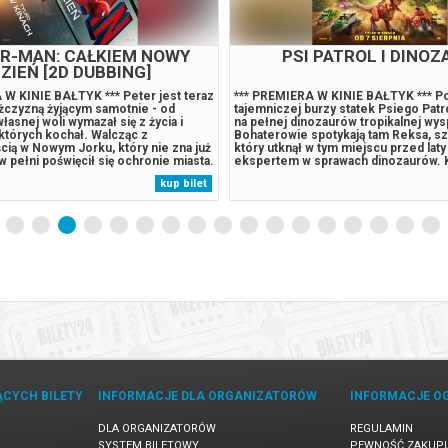
ER-MAN: CAŁKIEM NOWY
PSI PATROL I DINOZ
ZIEŃ [2D DUBBING]
 W KINIE BAŁTYK *** Peter jest teraz
*** PREMIERA W KINIE BAŁTYK *** P
czyzną żyjącym samotnie - od
tajemniczej burzy statek Psiego Patro
łasnej woli wymazał się z życia i
na pełnej dinozaurów tropikalnej wys
 których kochał. Walcząc z
Bohaterowie spotykają tam Reksa, sz
cią w Nowym Jorku, który nie zna już
który utknął w tym miejscu przed laty i
 w pełni poświęcił się ochronie miasta.
ekspertem w sprawach dinozaurów. 
wymagania zaczynają go przytłaczać,
Humdinger, główny rywal Psiego Patr
kup bilet
je zaskakującą fizyczną przemianę,
lekkomyślnie eksploatować zasoby n
jego istnieniu,...
wyspy, doprowadza do wybuchu ogr
uśpionego...
ĄCYCH BILETY
INFORMACJE DLA ORGANIZATORÓW
INFORMACJE O
DLA ORGANIZATORÓW
REGULAMIN
SYSTEM BILETOWY
PEWNOŚĆ ZAKUP