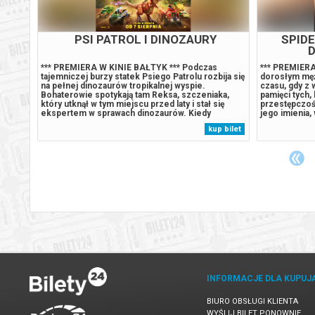
PSI PATROL I DINOZAURY
SPID
D
*** PREMIERA W KINIE BAŁTYK *** Podczas
*** PREMIERA
ija się
tajemniczej burzy statek Psiego Patrolu rozbija się
dorosłym męż
na pełnej dinozaurów tropikalnej wyspie.
czasu, gdy z w
ka,
Bohaterowie spotykają tam Reksa, szczeniaka,
pamięci tych,
ię
który utknął w tym miejscu przed laty i stał się
przestępczoś
ekspertem w sprawach dinozaurów. Kiedy
jego imienia,
czyna
Humdinger, główny rywal Psiego Patrolu, zaczyna
Gdy rosnące 
 bilet
kup bilet
e
lekkomyślnie eksploatować zasoby naturalne
presja wywołu
,
wyspy, doprowadza do wybuchu ogromnego,
która zagraża 
uśpionego...
INFORMACJE DLA KUPUJ
BIURO OBSŁUGI KLIENTA
WYŚLIJ BILET PONOWNIE