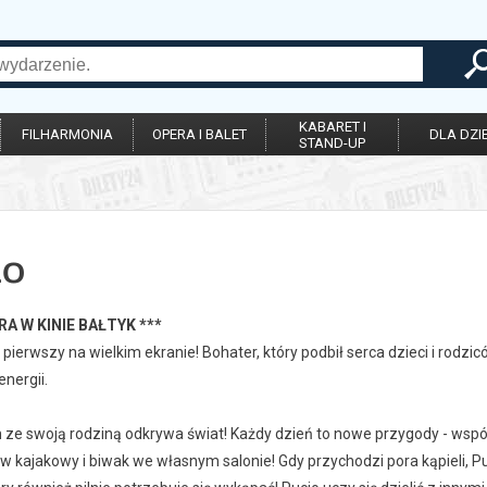
KABARET I
FILHARMONIA
OPERA I BALET
DLA DZIE
STAND-UP
io
RA W KINIE BAŁTYK ***
 pierwszy na wielkim ekranie! Bohater, który podbił serca dzieci i rodz
nergii.
 ze swoją rodziną odkrywa świat! Każdy dzień to nowe przygody - wspól
ływ kajakowy i biwak we własnym salonie! Gdy przychodzi pora kąpieli