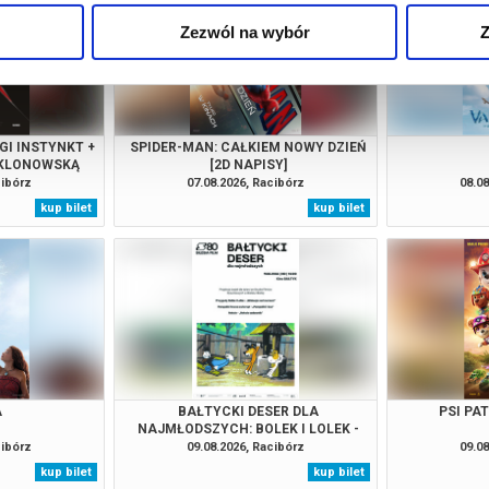
Zezwól na wybór
Z
GI INSTYNKT +
SPIDER-MAN: CAŁKIEM NOWY DZIEŃ
 KLONOWSKĄ
[2D NAPISY]
cibórz
07.08.2026, Racibórz
08.08
kup bilet
kup bilet
A
BAŁTYCKI DESER DLA
PSI PA
NAJMŁODSZYCH: BOLEK I LOLEK -
"WAKACJE NAD MORZEM" |
cibórz
09.08.2026, Racibórz
09.08
"PAMPALINI I BOA" | "REKSIO
kup bilet
kup bilet
SADOWNIK"