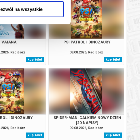
ezwól na wszystkie
VAIANA
PSI PATROL I DINOZAURY
.2026, Racibórz
08.08.2026, Racibórz
kup bilet
kup bilet
TROL I DINOZAURY
SPIDER-MAN: CAŁKIEM NOWY DZIEŃ
[2D NAPISY]
.2026, Racibórz
09.08.2026, Racibórz
kup bilet
kup bilet