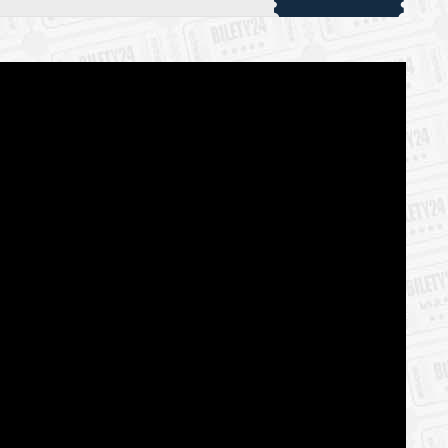
 automatyczny zwrot środków potwierdzony komunikatem