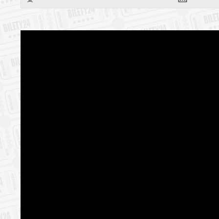
*******
Bezpieczne 
wysyłanym n