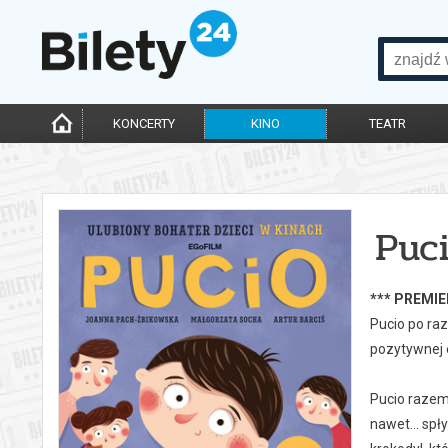
KONCERTY
KINO
TEATR
Puc
*** PREMIE
Pucio po raz
pozytywnej e
Pucio razem
nawet... sp