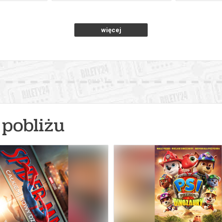
więcej
pobliżu