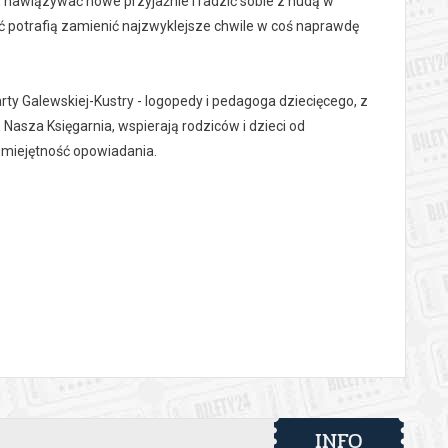
mi, nawiązywać nowe przyjaźnie i radzić sobie z nudą w
 potrafią zamienić najzwyklejsze chwile w coś naprawdę
Marty Galewskiej-Kustry - logopedy i pedagoga dziecięcego, z
 Nasza Księgarnia, wspierają rodziców i dzieci od
umiejętność opowiadania.
INFO