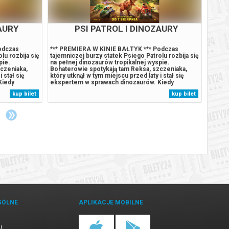
AURY
PSI PATROL I DINOZAURY
odczas
*** PREMIERA W KINIE BAŁTYK *** Podczas
*** PR
lu rozbija się
tajemniczej burzy statek Psiego Patrolu rozbija się
dorosł
pie.
na pełnej dinozaurów tropikalnej wyspie.
czasu,
czeniaka,
Bohaterowie spotykają tam Reksa, szczeniaka,
pamięc
 stał się
który utknął w tym miejscu przed laty i stał się
przest
Kiedy
ekspertem w sprawach dinozaurów. Kiedy
jego i
olu, zaczyna
Humdinger, główny rywal Psiego Patrolu, zaczyna
Gdy ro
kup bilet
kup bilet
aturalne
lekkomyślnie eksploatować zasoby naturalne
presja
omnego,
wyspy, doprowadza do wybuchu ogromnego,
która z
uśpionego...
GÓLNE
APLIKACJE MOBILNE
U