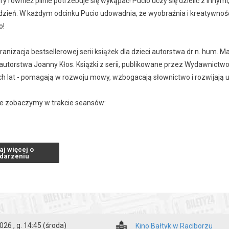
óry również pilnie potrzebuje się wykąpać! Pucio uczy się dzielić z inny
zień. W każdym odcinku Pucio udowadnia, że wyobraźnia i kreatywność
o!
kranizacja bestsellerowej serii książek dla dzieci autorstwa dr n. hum. 
 autorstwa Joanny Kłos. Książki z serii, publikowane przez Wydawnictwo
h lat - pomagają w rozwoju mowy, wzbogacają słownictwo i rozwijają 
óre zobaczymy w trakcie seansów:
wie, w co się bawić - reż. Anna Błaszczyk;
ba - reż. Dominik Litwiniak;
aj więcej o
wa grzechotka Bobo - reż. Marta Stróżycka;
darzeniu
óżka Zębuszka - reż. Anna Błaszczyk;
fitury babci - reż. Marta Stróżycka;
żegnanie pieluszki - reż. Anna Błaszczyk;
kodyl - reż. Marta Stróżycka.
ystrybutora)
026 , g. 14:45
(środa)
Kino Bałtyk w Raciborzu