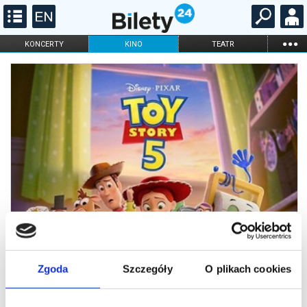
...
KONCERTY
KINO
TEATR
KABARET I
FILHARMONIA
OPERA I BALET
STAND-UP
DLA DZIECI
ONLINE
KARNETY
Zgoda
Szczegóły
O plikach cookies