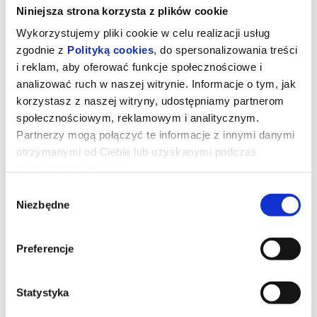
Niniejsza strona korzysta z plików cookie
Wykorzystujemy pliki cookie w celu realizacji usług
zgodnie z
Polityką cookies
, do spersonalizowania treści
i reklam, aby oferować funkcje społecznościowe i
analizować ruch w naszej witrynie. Informacje o tym, jak
korzystasz z naszej witryny, udostępniamy partnerom
społecznościowym, reklamowym i analitycznym.
Partnerzy mogą połączyć te informacje z innymi danymi
otrzymanymi od Ciebie lub uzyskanymi podczas
korzystania z ich usług.
Wybór
Niezbędne
zgody
Toy Story 5
Preferencje
*** PREMIERA W KINIE BAŁTYK ***
Kowboj Chudy wraz z przyjaciółmi mierzy się z nową technologią
popularną wśród dzieci. (filmweb.pl)
Statystyka
*******