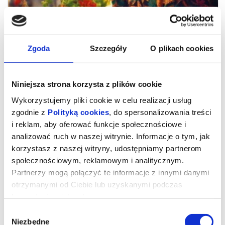
Zgoda
Szczegóły
O plikach cookies
Niniejsza strona korzysta z plików cookie
Wykorzystujemy pliki cookie w celu realizacji usług
zgodnie z
Polityką cookies
, do spersonalizowania treści
i reklam, aby oferować funkcje społecznościowe i
analizować ruch w naszej witrynie. Informacje o tym, jak
Drugie życie
korzystasz z naszej witryny, udostępniamy partnerom
społecznościowym, reklamowym i analitycznym.
Partnerzy mogą połączyć te informacje z innymi danymi
„Drugie życie” – zdobywca nagrody publiczności na festiwalu
otrzymanymi od Ciebie lub uzyskanymi podczas
filmowym w Wenecji – to emanujący optymizmem i pogodą ducha
portret dojrzałej kobiety, w którą wciela się Carmen Maura
korzystania z ich usług.
(„Kobiety na skraju załamania nerwowego”, „Volver”).
Wybór
María Ángeles od czterdziestu lat mieszka w słonecznym
Niezbędne
apartamencie w sercu marokańskiego Tangeru. To miejsce, które
zgody