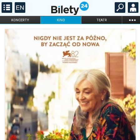
...
KONCERTY
KINO
TEATR
KABARET I
FILHARMONIA
OPERA I BALET
STAND-UP
DLA DZIECI
ONLINE
KARNETY