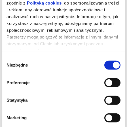
zgodnie z
Polityką cookies
, do spersonalizowania treści
i reklam, aby oferować funkcje społecznościowe i
analizować ruch w naszej witrynie. Informacje o tym, jak
BACKROOMS. BEZ WYJŚCIA
korzystasz z naszej witryny, udostępniamy partnerom
społecznościowym, reklamowym i analitycznym.
08.08.2026
Partnerzy mogą połączyć te informacje z innymi danymi
otrzymanymi od Ciebie lub uzyskanymi podczas
korzystania z ich usług.
Wybór
Niezbędne
zgody
21:00
Preferencje
Statystyka
Marketing