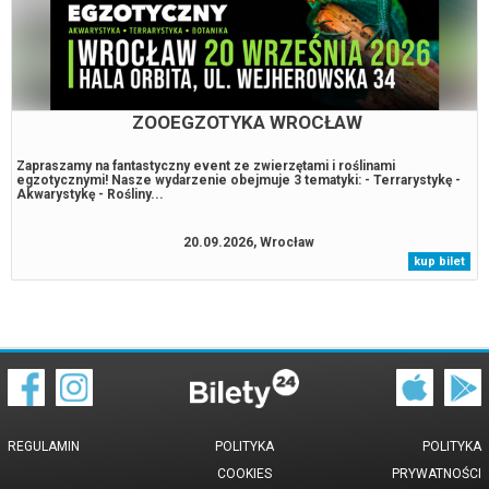
Niedziela z Dokumentem: Znaki Pana
Śliwki
ZOOEGZOTYKA WROCŁAW
Nowa fala
Zapraszamy na fantastyczny event ze zwierzętami i roślinami
egzotycznymi! Nasze wydarzenie obejmuje 3 tematyki: - Terrarystykę -
Akwarystykę - Rośliny...
Ostatni konsjerż
20.09.2026, Wrocław
kup bilet
Pejzaż w kolorze sepii
Psi Patrol i dinozaury
Pucio kocha zwierzaki
REGULAMIN
POLITYKA
POLITYKA
COOKIES
PRYWATNOŚCI