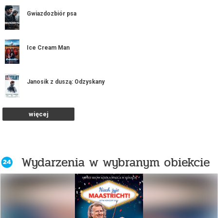
Gwiazdozbiór psa
Ice Cream Man
Janosik z duszą: Odzyskany
więcej
KAS - k - ADY Pokoleniowe: Koniec
imprezy!
Kino Dostępne: Ojczyzna
Wydarzenia w wybranym obiekcie
Klasyka na TOPie: Przekleństwa
niewinności (4K)