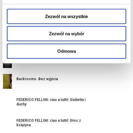
BACKROOMS. BEZ WYJŚCIA
Zezwól na wszystkie
czytaj opis
Zezwól na wybór
Filmy grane w kinie:
Odmowa
19. FGA: Szepty lasu
Backrooms. Bez wyjścia
FEDERICO FELLINI: ciao a tutti!: Giulietta i
duchy
FEDERICO FELLINI: ciao a tutti!: Głos z
księżyca