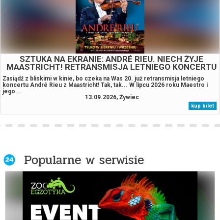
Klasyka na TOPie: Requiem dla snu
Klasyka na TOPie: Terminator 2: Dzień
sądu 35. Rocznica (4K)
SZTUKA NA EKRANIE: ANDRÉ RIEU. NIECH ŻYJE
MAASTRICHT! RETRANSMISJA LETNIEGO KONCERTU
Klub Filmowy Urania: Nowa fala
Z MAASTRICHT 2026
Zasiądź z bliskimi w kinie, bo czeka na Was 20. już retransmisja letniego
koncertu André Rieu z Maastricht! Tak, tak... W lipcu 2026 roku Maestro i
jego...
13.09.2026, Żywiec
Klub Filmowy Urania: Ostatni konsjerż
kup bilet
Klub Filmowy Urania: Pejzaż w kolorze
sepii
Popularne w serwisie
Koniec ulicy Dębowej
Księga pustyni