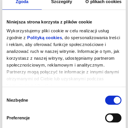
Zgoda
Szczegóły
O plikach cookies
Niniejsza strona korzysta z plików cookie
Wykorzystujemy pliki cookie w celu realizacji usług
zgodnie z
Polityką cookies
, do spersonalizowania treści
i reklam, aby oferować funkcje społecznościowe i
analizować ruch w naszej witrynie. Informacje o tym, jak
korzystasz z naszej witryny, udostępniamy partnerom
społecznościowym, reklamowym i analitycznym.
Partnerzy mogą połączyć te informacje z innymi danymi
otrzymanymi od Ciebie lub uzyskanymi podczas
Kino Dostępne: Kumotry
korzystania z ich usług.
Wybór
Historia przyjaźni kobiet zamieszkujących wymierającą polską
Niezbędne
zgody
wieś w rumuńskich Karpatach. Hanka i Bronka pochowały już
mężów, dzieci wyjechały za granicę w poszukiwaniu innych,
lepszych perspektyw. Samodzielne i niezależne bohaterki
imponują pogodą ducha, choć ich rzeczywistość nieubłaganie
Preferencje
odchodzi w przeszłość. Pozostają wspomnienia o czasach, które
już nie wrócą – i wspólne stawianie czoła wyzwaniom
codzienności. Nostalgiczny obraz niknącego świata skrzy się