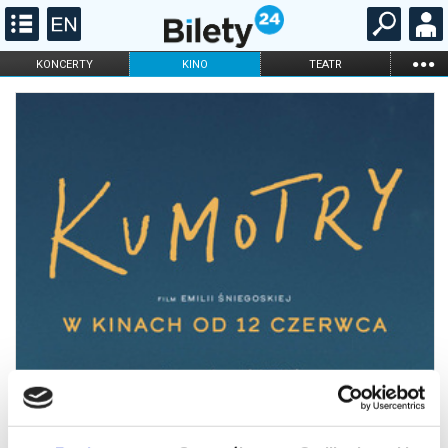
...
KONCERTY
KINO
TEATR
KABARET I
FILHARMONIA
OPERA I BALET
STAND-UP
DLA DZIECI
ONLINE
KARNETY