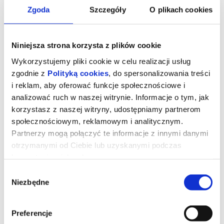
Zgoda
Szczegóły
O plikach cookies
Niniejsza strona korzysta z plików cookie
Wykorzystujemy pliki cookie w celu realizacji usług
zgodnie z
Polityką cookies
, do spersonalizowania treści
i reklam, aby oferować funkcje społecznościowe i
analizować ruch w naszej witrynie. Informacje o tym, jak
korzystasz z naszej witryny, udostępniamy partnerom
społecznościowym, reklamowym i analitycznym.
Partnerzy mogą połączyć te informacje z innymi danymi
Romeria
otrzymanymi od Ciebie lub uzyskanymi podczas
korzystania z ich usług.
Wybór
Przejmująca, osobista podróż do własnych korzeni, film, który
Niezbędne
choć rozgrywa się w kręgu jednej rodziny, zrywa ze zbiorowym
zgody
wstydem i wyparciem. Carla Simón tym razem zabiera nas do
hiszpańskiej Galicji, by odtworzyć pewne lato z własnej młodości.
17-letnia Marina przyjeżdża do miasteczka Vigo po dokument,
niezbędny, by dostała studenckie stypendium. Pozornie błahy,
Preferencje
biurokratyczny wymóg wydobywa na jaw rodzinną tajemnicę, jest