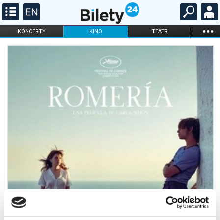
...
KONCERTY
KINO
TEATR
KABARET I
FILHARMONIA
OPERA I BALET
STAND-UP
DLA DZIECI
ONLINE
KARNETY