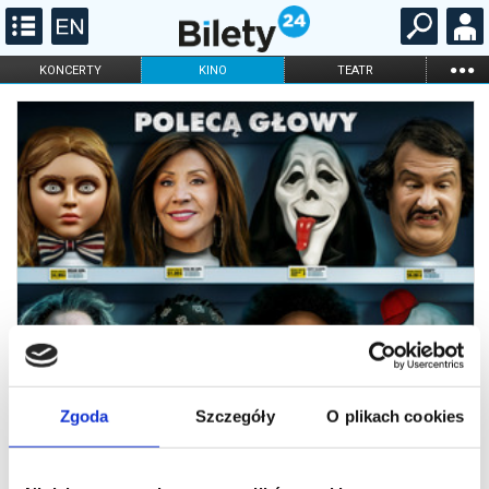
...
KONCERTY
KINO
TEATR
KABARET I
FILHARMONIA
OPERA I BALET
STAND-UP
DLA DZIECI
ONLINE
KARNETY
Zgoda
Szczegóły
O plikach cookies