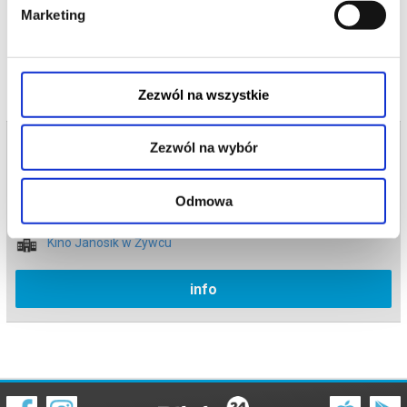
wydarzenia, gwarantujemy automatyczny zwrot środków
Marketing
potwierdzony komunikatem wysyłanym na adres e-mail, podany
podczas zakupu.
Zezwól na wszystkie
Bilety na termin:
Zezwól na wybór
16.06.2026 , g. 20:30 (wtorek)
16.06.2026 , g. 20:30
Odmowa
Żywiec
Kino Janosik w Żywcu
info