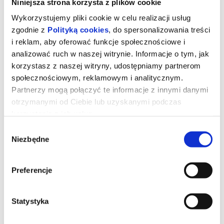
Niniejsza strona korzysta z plików cookie
Wykorzystujemy pliki cookie w celu realizacji usług
zgodnie z
Polityką cookies
, do spersonalizowania treści
i reklam, aby oferować funkcje społecznościowe i
analizować ruch w naszej witrynie. Informacje o tym, jak
korzystasz z naszej witryny, udostępniamy partnerom
społecznościowym, reklamowym i analitycznym.
Partnerzy mogą połączyć te informacje z innymi danymi
otrzymanymi od Ciebie lub uzyskanymi podczas
korzystania z ich usług.
Wybór
Niezbędne
zgody
Straszny film [dubbing]
Preferencje
Dwóch przyjaciół po raz kolejny wpada w sam środek chaosu z
udziałem zabójców, potworów i nadprzyrodzonych istot.
Statystyka
*******
Bezpieczne zakupy w Bilety24. W przypadku odwołania