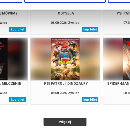
IE MÓWIMY
ODYSEJA
PSI PA
ywiec
06.08.2026, Żywiec
07.0
kup bilet
kup bilet
: MILCZENIE
PSI PATROL I DINOZAURY
SPIDER-MAN
ywiec
08.08.2026, Żywiec
08.0
kup bilet
kup bilet
więcej