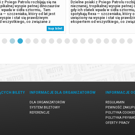
 z Psiego Patrolu rozbijają się na
Dzielne psiaki z Psiego Patrolu rozbij
opikalnej wyspie pełnej dinozaurów
nieznanej, tropikalnej wyspie pełnej
k wpada w sidła sztormu,. Tam
gdy ich statek wpada w sidła sztormu
a — szczeniaka, który od lat jest
spotykają Rexa — szczeniaka, który od
wyspie i stał się prawdziwym
uwięziony na wyspie i stał się prawdz
 wszystkiego, co związane z
ekspertem od wszystkiego, co zwią
adami. Sytuacja wymyka się spod
pradawnymi gadami. Sytuacja wymyka
kup bilet
 odwieczny rywal piesków, burmistrz
kontroli, gdy odwieczny rywal pieskó
aczyna pozyskiwać surowce,...
Humdinger, Zaczyna pozyskiwać suro
ĄCYCH BILETY
INFORMACJE DLA ORGANIZATORÓW
INFORMACJE O
DLA ORGANIZATORÓW
REGULAMIN
SYSTEM BILETOWY
PEWNOŚĆ ZAKUP
REFERENCJE
POLITYKA COOKIE
POLITYKA PRYWA
OFERTY PRACY