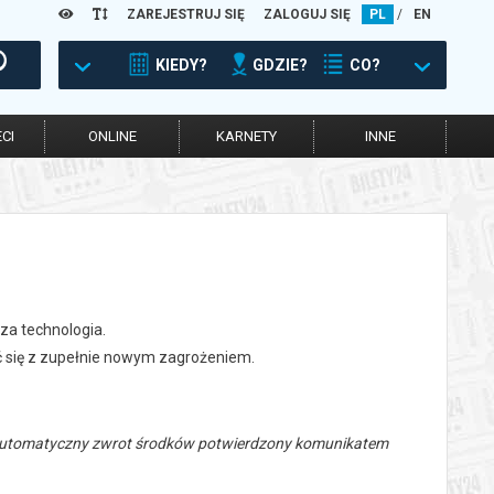
ZAREJESTRUJ SIĘ
ZALOGUJ SIĘ
PL
/
EN
KIEDY?
GDZIE?
CO?
CI
ONLINE
KARNETY
INNE
za technologia.
yć się z zupełnie nowym zagrożeniem.
 automatyczny zwrot środków potwierdzony komunikatem