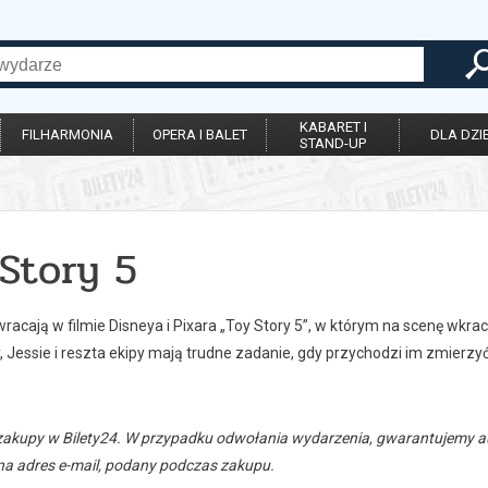
KABARET I
FILHARMONIA
OPERA I BALET
DLA DZIE
STAND-UP
Story 5
acają w filmie Disneya i Pixara „Toy Story 5”, w którym na scenę wkrac
, Jessie i reszta ekipy mają trudne zadanie, gdy przychodzi im zmierz
zakupy w Bilety24. W przypadku odwołania wydarzenia, gwarantujemy
a adres e-mail, podany podczas zakupu.