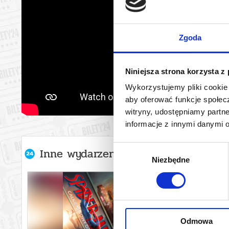
Zgoda
Niniejsza strona korzysta z
Wykorzystujemy pliki cookie 
aby oferować funkcje społecz
witryny, udostępniamy part
informacje z innymi danymi 
Wybór
Inne wydarzenia organizatora
Niezbędne
zgody
Odmowa