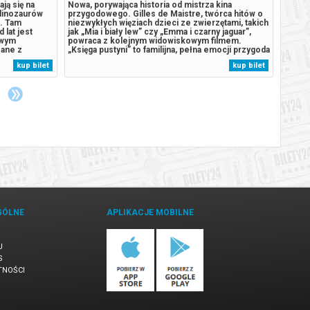
ają się na
Nowa, porywająca historia od mistrza kina
To CA
 dinozaurów
przygodowego. Gilles de Maistre, twórca hitów o
Walka 
,. Tam
niezwykłych więziach dzieci ze zwierzętami, takich
Man w 
 lat jest
jak „Mia i biały lew” czy „Emma i czarny jaguar”,
związa
iwym
powraca z kolejnym widowiskowym filmem.
odcho
zane z
„Księga pustyni” to familijna, pełna emocji przygoda
zmianę
 się spod
osadzona w zapierających dech saharyjskich
kontro
kup bilet
kup bilet
w, burmistrz
pejzażach. Dwunastoletnia Sun wyrusza na Saharę,
jedyną
wce,...
by rozwikłać sekret starej...
dla mia
GÓLNE
APLIKACJE MOBILNE
U
S
TNOŚCI