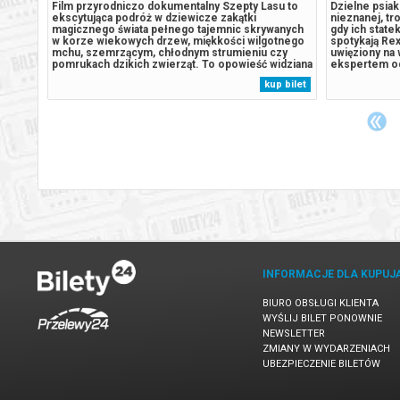
y
Film przyrodniczo dokumentalny Szepty Lasu to
Dzielne psiaki
ekscytująca podróż w dziewicze zakątki
nieznanej, tr
dnego
magicznego świata pełnego tajemnic skrywanych
gdy ich state
w korze wiekowych drzew, miękkości wilgotnego
spotykają Rex
mchu, szemrzącym, chłodnym strumieniu czy
uwięziony na 
pomrukach dzikich zwierząt. To opowieść widziana
ekspertem od
terów
oczami wyjątkowych mieszkańców unikalnego
pradawnymi g
 bilet
kup bilet
z
prastarego lasu – niedźwiedzia, rysia i wilka,
kontroli, gdy
których losy splatają się na górskim szlaku....
Humdinger, Z
INFORMACJE DLA KUPUJ
BIURO OBSŁUGI KLIENTA
WYŚLIJ BILET PONOWNIE
NEWSLETTER
ZMIANY W WYDARZENIACH
UBEZPIECZENIE BILETÓW