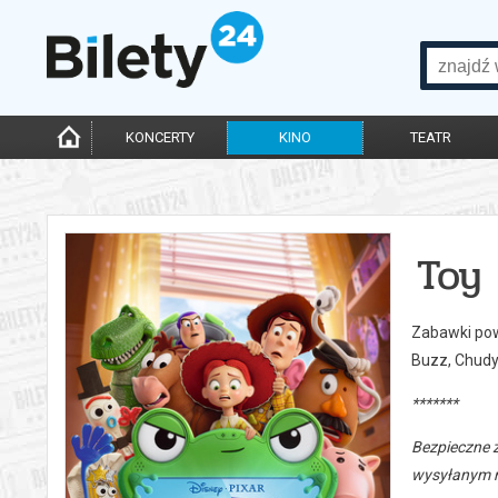
KONCERTY
KINO
TEATR
Toy 
Zabawki powr
Buzz, Chudy
*******
Bezpieczne 
wysyłanym n