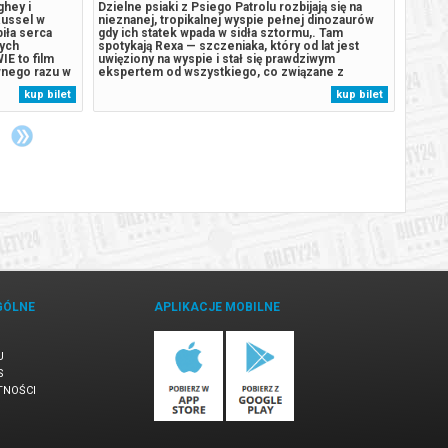
hey i
Dzielne psiaki z Psiego Patrolu rozbijają się na
35 lat
Russel w
nieznanej, tropikalnej wyspie pełnej dinozaurów
Młoda 
biła serca
gdy ich statek wpada w sidła sztormu,. Tam
rewela
wych
spotykają Rexa — szczeniaka, który od lat jest
schwyt
E to film
uwięziony na wyspie i stał się prawdziwym
Billem
nego razu w
ekspertem od wszystkiego, co związane z
Hannib
, opowieść o
pradawnymi gadami. Sytuacja wymyka się spod
Hopkin
kup bilet
kup bilet
zbudować coś
kontroli, gdy odwieczny rywal piesków, burmistrz
kaniba
 chaos. Za
Humdinger, Zaczyna pozyskiwać surowce,...
tożsam
GÓLNE
APLIKACJE MOBILNE
U
S
TNOŚCI