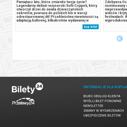
na
Pamiętasz lato, które zmieniło twoje życie?
Zdobywca Os
urów
Legendarny debiut reżyserski Sofii Coppoli, który
nominowany d
otworzył drzwi do świata dziewczyńskich
nieprzewidywa
st
sekretów, powraca do polskich kin w wersji
widzów i kry
odrestaurowanej 4K! Przekleństwa niewinności są
festiwalach
adaptacją kultowej, kilkukrotnie wydawanej w
wyprodukowa
od
Polsce powieści Jeffreya Eugenidesa. Historia
Hollywood” o
 bilet
kup bilet
istrz
pięciu sióstr Lisbon opowiada o pierwszych razach
ludziach z pe
i wkraczaniu w dorosłość, przed którą...
trwałego w ś
kamerą...
INFORMACJE DLA KUPUJ
BIURO OBSŁUGI KLIENTA
WYŚLIJ BILET PONOWNIE
NEWSLETTER
ZMIANY W WYDARZENIACH
UBEZPIECZENIE BILETÓW