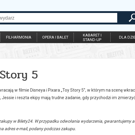
KABARET I
FILHARMONIA
OPERA I BALET
DLA DZIE
STAND-UP
Story 5
acają w filmie Disneya i Pixara „Toy Story 5”, w którym na scenę wkrac
, Jessie i reszta ekipy mają trudne zadanie, gdy przychodzi im zmierz
zakupy w Bilety24. W przypadku odwołania wydarzenia, gwarantujemy
a adres e-mail, podany podczas zakupu.