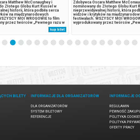
cara Matthew McConaughey i
Zdobywca Oscara Matthew McConaug
o Złotego Globu Kurt Russel w
nominowany do Złotego Globu Kurt 
lnej historii, która podbiła serca
nieprzewidywalnej historii, która pod
tyków na międzynarodowych
widzów i krytyków na międzynarodo
. WSZYSCY MOI WROGOWIE to film
festiwalach. WSZYSCY MOI WROGOWI
ny przez twórców „Pewnego razu w
wyprodukowany przez twórców „Pew
raz „Snów o pociągach”, opowieść o
Hollywood” oraz „Snów o pociągach”
kup bilet
ryferii, którzy próbują zbudować coś
ludziach z peryferii, którzy próbują 
wiecie rządzonym przez chaos. Za
trwałego w świecie rządzonym przez
kamerą...
ĄCYCH BILETY
INFORMACJE DLA ORGANIZATORÓW
INFORMACJE O
DLA ORGANIZATORÓW
REGULAMIN
SYSTEM BILETOWY
PEWNOŚĆ ZAKUP
REFERENCJE
POLITYKA COOKIE
POLITYKA PRYWA
OFERTY PRACY