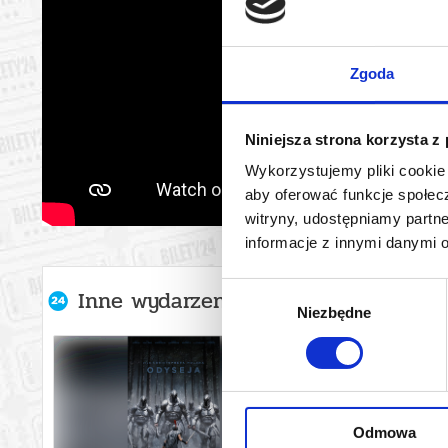
Zgoda
Niniejsza strona korzysta z
Wykorzystujemy pliki cookie 
aby oferować funkcje społecz
witryny, udostępniamy part
informacje z innymi danymi 
Wybór
Inne wydarzenia organizatora
Niezbędne
zgody
Odmowa