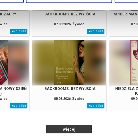
INOZAURY
BACKROOMS. BEZ WYJŚCIA
SPIDER-MAN
ywiec
07.08.2026, Żywiec
07.0
kup bilet
kup bilet
M NOWY DZIEŃ
BACKROOMS. BEZ WYJŚCIA
NIEDZIELA 
)
P
ywiec
08.08.2026, Żywiec
09.0
kup bilet
kup bilet
więcej