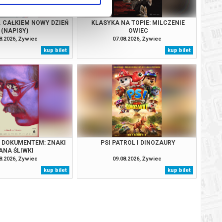
. CAŁKIEM NOWY DZIEŃ
KLASYKA NA TOPIE: MILCZENIE
(NAPISY)
OWIEC
8.2026, Żywiec
07.08.2026, Żywiec
kup bilet
kup bilet
Z DOKUMENTEM: ZNAKI
PSI PATROL I DINOZAURY
ANA ŚLIWKI
8.2026, Żywiec
09.08.2026, Żywiec
kup bilet
kup bilet