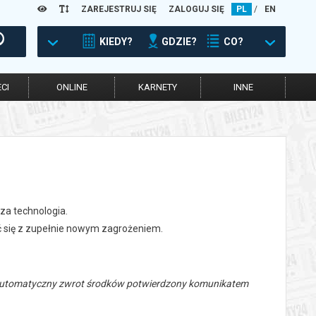
ZAREJESTRUJ SIĘ
ZALOGUJ SIĘ
PL
/
EN
KIEDY?
GDZIE?
CO?
CI
ONLINE
KARNETY
INNE
za technologia.
yć się z zupełnie nowym zagrożeniem.
 automatyczny zwrot środków potwierdzony komunikatem