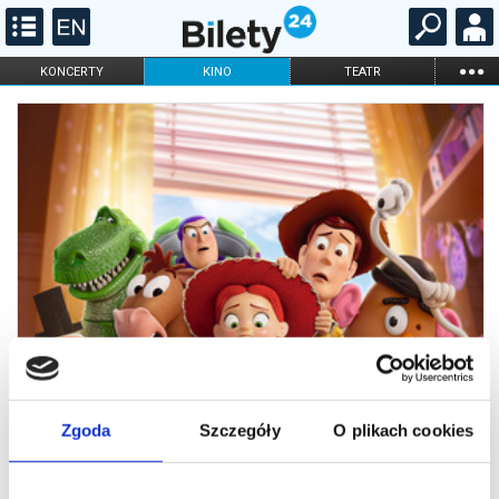
...
KONCERTY
KINO
TEATR
KABARET I
FILHARMONIA
OPERA I BALET
STAND-UP
DLA DZIECI
ONLINE
KARNETY
Zgoda
Szczegóły
O plikach cookies