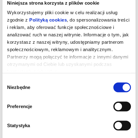
Niniejsza strona korzysta z plików cookie
Wykorzystujemy pliki cookie w celu realizacji usług
zgodnie z
Polityką cookies
, do spersonalizowania treści
i reklam, aby oferować funkcje społecznościowe i
analizować ruch w naszej witrynie. Informacje o tym, jak
korzystasz z naszej witryny, udostępniamy partnerom
społecznościowym, reklamowym i analitycznym.
Partnerzy mogą połączyć te informacje z innymi danymi
otrzymanymi od Ciebie lub uzyskanymi podczas
korzystania z ich usług.
Wybór
Toy Story 5
Niezbędne
zgody
Preferencje
Zabawki powracają w filmie Disneya i Pixara „Toy Story 5”, w
którym na scenę wkracza technologia.
Buzz, Chudy, Jessie i reszta ekipy mają trudne zadanie, gdy
przychodzi im zmierzyć się z zupełnie nowym zagrożeniem.
Statystyka
*******