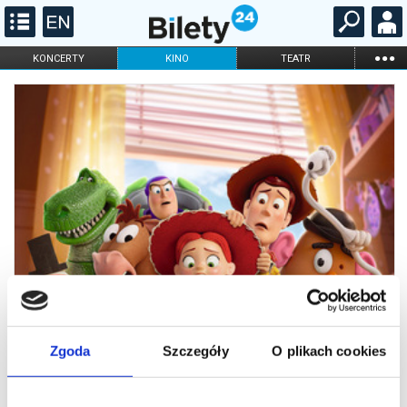
...
KONCERTY
KINO
TEATR
KABARET I
FILHARMONIA
OPERA I BALET
STAND-UP
DLA DZIECI
ONLINE
KARNETY
Zgoda
Szczegóły
O plikach cookies