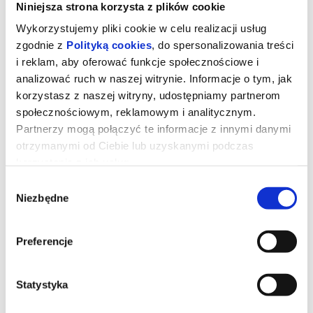
Niniejsza strona korzysta z plików cookie
Wykorzystujemy pliki cookie w celu realizacji usług
zgodnie z
Polityką cookies
, do spersonalizowania treści
i reklam, aby oferować funkcje społecznościowe i
analizować ruch w naszej witrynie. Informacje o tym, jak
korzystasz z naszej witryny, udostępniamy partnerom
społecznościowym, reklamowym i analitycznym.
Partnerzy mogą połączyć te informacje z innymi danymi
otrzymanymi od Ciebie lub uzyskanymi podczas
korzystania z ich usług.
Wybór
Toy Story 5
Niezbędne
zgody
Preferencje
Zabawki powracają w filmie Disneya i Pixara „Toy Story 5”, w
którym na scenę wkracza technologia.
Buzz, Chudy, Jessie i reszta ekipy mają trudne zadanie, gdy
przychodzi im zmierzyć się z zupełnie nowym zagrożeniem.
Statystyka
*******