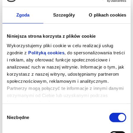
Zgoda
Szczegóły
O plikach cookies
Niniejsza strona korzysta z plików cookie
Wykorzystujemy pliki cookie w celu realizacji usług
zgodnie z
Polityką cookies
, do spersonalizowania treści
i reklam, aby oferować funkcje społecznościowe i
analizować ruch w naszej witrynie. Informacje o tym, jak
korzystasz z naszej witryny, udostępniamy partnerom
społecznościowym, reklamowym i analitycznym.
Czytając Lolitę w Teheranie
Partnerzy mogą połączyć te informacje z innymi danymi
otrzymanymi od Ciebie lub uzyskanymi podczas
korzystania z ich usług.
Oparty na bestsellerowej autobiografii Azar Nafisi film to
przejmująca i wciąż aktualna opowieść o kobiecej solidarności,
Wybór
odwadze i sile literatury. W głównych rolach wystąpiły czołowe
Niezbędne
irańskie aktorki – Golshifteh Farahani oraz Zar Amir Ebrahimi.
zgody
Po rewolucji islamskiej w Iranie, która miała miejsce w 1979 roku,
ulice Teheranu patrolowane są przez obrońców moralności, a
fundamentaliści przejmują kontrolę nad uniwersytetami. Kobiety