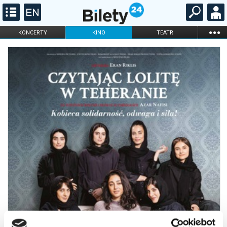
...
KONCERTY
KINO
TEATR
KABARET I
FILHARMONIA
OPERA I BALET
STAND-UP
DLA DZIECI
ONLINE
KARNETY