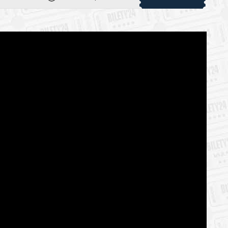
 automatyczny zwrot środków potwierdzony komunikatem