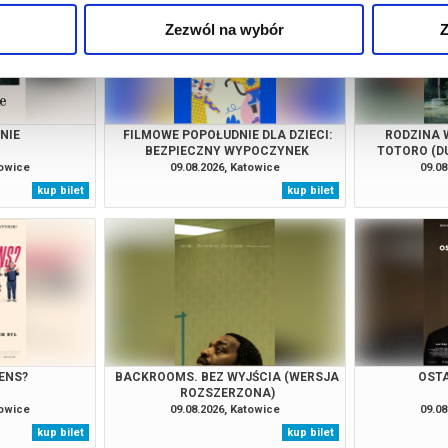
Zezwól na wybór
Z
NIE
FILMOWE POPOŁUDNIE DLA DZIECI:
RODZINA W
BEZPIECZNY WYPOCZYNEK
TOTORO (D
towice
09.08.2026, Katowice
09.08
kup bilet
kup bilet
ENS?
BACKROOMS. BEZ WYJŚCIA (WERSJA
OSTA
ROZSZERZONA)
towice
09.08.2026, Katowice
09.08
kup bilet
kup bilet