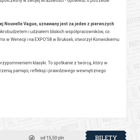
spółczesny w swojej wrażliwości - opowieść o potrzebie
j Nouvelle Vague, uznawany jest za jeden z pierwszych
ikrobudżetem i udziałem bliskich współpracowników, co
rix w Wenecji i na EXPO’58 w Brukseli, otworzył Konwickiemu
przypomnieniem klasyki. To spotkanie z twórcą, który w
rzenią pamięci, refleksji i prawdziwego wewnętrznego
EŻYSER w Kinie Kosmos:
BILETY
od 15,50 pln