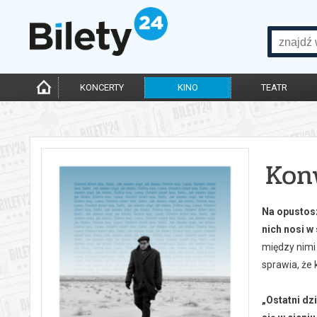
KONCERTY
KINO
TEATR
Konw
Na opustosz
nich nosi w
między nimi
sprawia, że 
„Ostatni dz