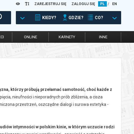
ZAREJESTRUJ SIĘ
ZALOGUJ SIĘ
PL
/
EN
KIEDY?
GDZIE?
CO?
CI
ONLINE
KARNETY
INNE
zyzna, którzy próbują przełamać samotność, choć każde z
ęcia, nieufności i nieporadnych prób zbliżenia, a cisza
iczona przestrzeń, oszczędne dialogi i surowa estetyka -
studiów intymności w polskim kinie, w którym uczucie rodzi