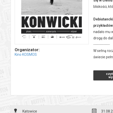
się w cieni
bliskości, k
Debiutancki
przykładów 
nadało mu w
drogę do dal
-------------
Organizator:
W setną rocz
Kino KOSMOS
świecie peł
przeżycia.
Kalendarz 
czyt
22.06 | 20:1
wy
Matka Joann
31.08 | 18:0
Ostatni dzie
30.09 | 18:0
Salto + prel
Katowice
31.08.2