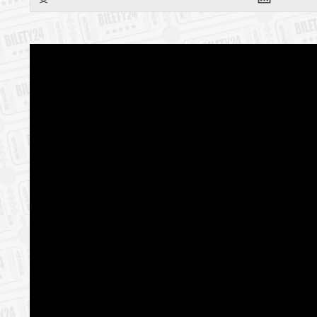
28.10 | 18:0
Jak daleko st
18.11 | 18:0
Dolina Issy
09.12 | 18:0
Lawa
All movies w
Organizator
*******
Bezpieczne 
wysyłanym n