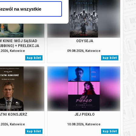
ezwól na wszystkie
 KINIE: MÓJ SĄSIAD
ODYSEJA
UBBING) + PRELEKCJA
.2026, Katowice
09.08.2026, Katowice
kup bilet
kup bilet
TNI KONSJERŻ
JEJ PIEKŁO
.2026, Katowice
10.08.2026, Katowice
kup bilet
kup bilet