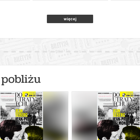
więcej
pobliżu