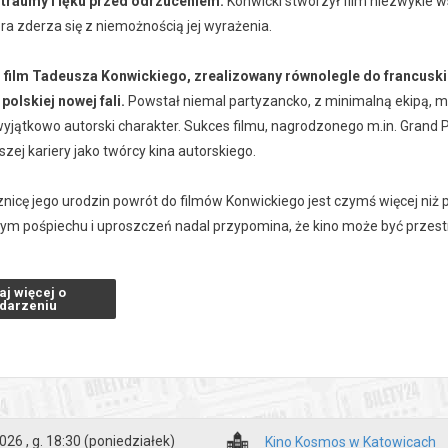
u traumy i lęku przed odrzuceniem.
Konwicki stworzył film niezwykle w
tóra zderza się z niemożnością jej wyrażenia.
 film Tadeusza Konwickiego, zrealizowany równolegle do francuskie
polskiej nowej fali.
Powstał niemal partyzancko, z minimalną ekipą, m
yjątkowo autorski charakter. Sukces filmu, nagrodzonego m.in. Grand P
szej kariery jako twórcy kina autorskiego.
nicę jego urodzin powrót do filmów Konwickiego jest czymś więcej niż 
nym pośpiechu i uproszczeń nadal przypomina, że kino może być przest
seansów w ramach przeglądu
KONWICKI: PISARZ – SCENARZYSTA – R
aj więcej o
5
darzeniu
a od Aniołów + prelekcja
0
ń lata
0
ekcja
026 , g. 18:30
(poniedziałek)
Kino Kosmos w Katowicach