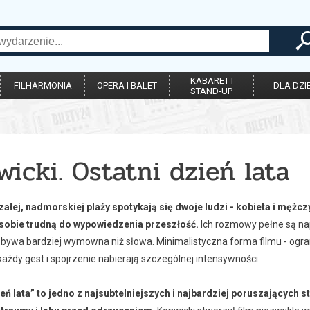
KABARET I
FILHARMONIA
OPERA I BALET
DLA DZIE
STAND-UP
icki. Ostatni dzień lata
ałej, nadmorskiej plaży spotykają się dwoje ludzi - kobieta i mężc
 sobie trudną do wypowiedzenia przeszłość.
Ich rozmowy pełne są napi
 bywa bardziej wymowna niż słowa. Minimalistyczna forma filmu - ogran
każdy gest i spojrzenie nabierają szczególnej intensywności.
ień lata” to jedno z najsubtelniejszych i najbardziej poruszających 