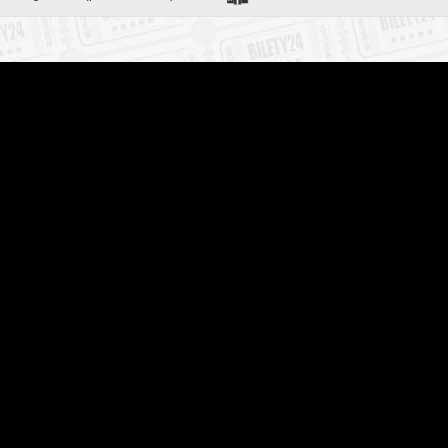
0
ąd, jak blisko...
0
0
ith English subtitles!
: Stowarzyszenie Kin Studyjnych
zakupy w Bilety24. W przypadku odwołania wydarzenia, gwarantujemy
a adres e-mail, podany podczas zakupu.