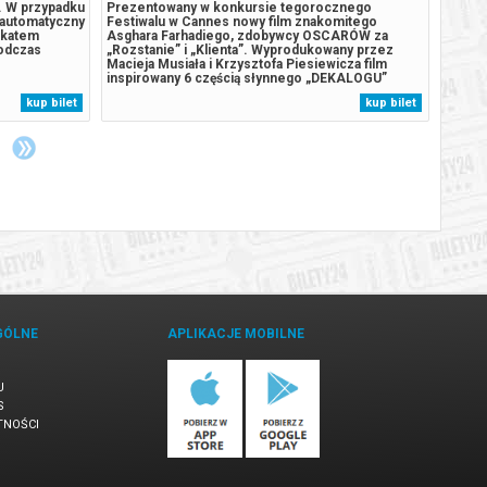
4. W przypadku
Prezentowany w konkursie tegorocznego
W cent
 automatyczny
Festiwalu w Cannes nowy film znakomitego
outsid
ikatem
Asghara Farhadiego, zdobywcy OSCARÓW za
McCon
podczas
„Rozstanie” i „Klienta”. Wyprodukowany przez
córki 
Macieja Musiała i Krzysztofa Piesiewicza film
zmieni
inspirowany 6 częścią słynnego „DEKALOGU”
w pełe
Krzysztofa Kieślowskiego. Gwiazdorska obsada w
przetr
kup bilet
kup bilet
pełnej pasji i tajemnic opowieści o
postac
niebezpiecznych konsekwencjach igrania z
klimat
namiętnościami. Wirtuozersko...
GÓLNE
APLIKACJE MOBILNE
U
S
TNOŚCI