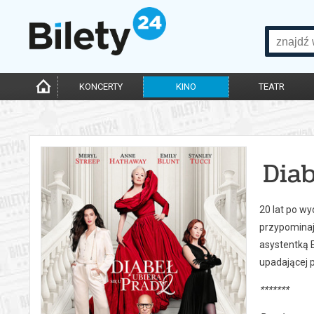
KONCERTY
KINO
TEATR
Diab
20 lat po wy
przypominają
asystentką 
upadającej p
*******