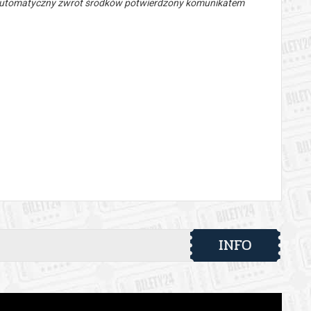
 automatyczny zwrot środków potwierdzony komunikatem
INFO