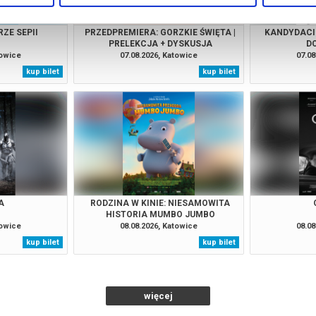
ZE SEPII
PRZEDPREMIERA: GORZKIE ŚWIĘTA |
KANDYDACI 
PRELEKCJA + DYSKUSJA
D
towice
07.08.2026, Katowice
07.08
kup bilet
kup bilet
A
RODZINA W KINIE: NIESAMOWITA
HISTORIA MUMBO JUMBO
towice
08.08.2026, Katowice
08.08
kup bilet
kup bilet
więcej