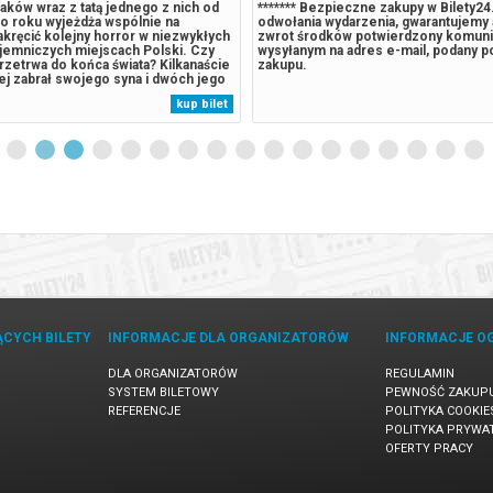
aków wraz z tatą jednego z nich od
******* Bezpieczne zakupy w Bilety2
co roku wyjeżdża wspólnie na
odwołania wydarzenia, gwarantujemy
akręcić kolejny horror w niezwykłych
zwrot środków potwierdzony komun
ajemniczych miejscach Polski. Czy
wysyłanym na adres e-mail, podany 
przetrwa do końca świata? Kilkanaście
zakupu.
ej zabrał swojego syna i dwóch jego
akacje, podczas których wspólnie
kup bilet
ror. Chciał w ten sposób odciągnąć
komputerów....
ĄCYCH BILETY
INFORMACJE DLA ORGANIZATORÓW
INFORMACJE O
DLA ORGANIZATORÓW
REGULAMIN
SYSTEM BILETOWY
PEWNOŚĆ ZAKUP
REFERENCJE
POLITYKA COOKIE
POLITYKA PRYWA
OFERTY PRACY