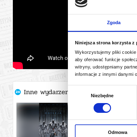
Zgoda
Niniejsza strona korzysta z
Wykorzystujemy pliki cookie 
aby oferować funkcje społecz
witryny, udostępniamy part
informacje z innymi danymi 
Wybór
Inne wydarzenia organizatora
Niezbędne
zgody
Odmowa