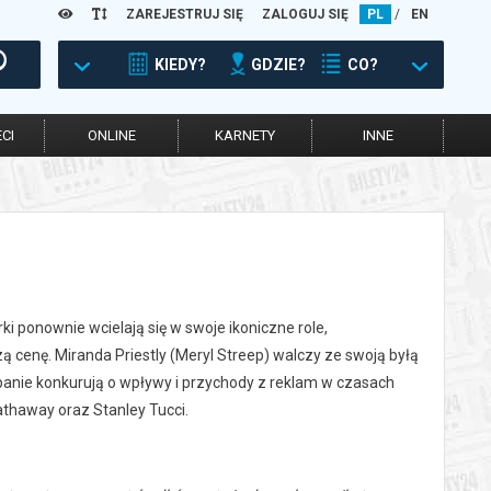
ZAREJESTRUJ SIĘ
ZALOGUJ SIĘ
PL
/
EN
KIEDY?
GDZIE?
CO?
CI
ONLINE
KARNETY
INNE
ki ponownie wcielają się w swoje ikoniczne role,
 cenę. Miranda Priestly (Meryl Streep) walczy ze swoją byłą
 panie konkurują o wpływy i przychody z reklam w czasach
Hathaway oraz Stanley Tucci.