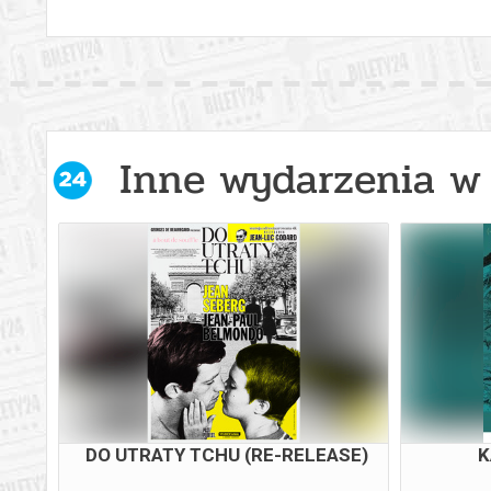
Inne wydarzenia w 
DO UTRATY TCHU (RE-RELEASE)
K