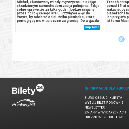
pachu
Michel, zbuntowany młody mężczyzna uciekając
Trzech chłop
ultową
skradzionym samochodem zabija policjanta. Zdaje
ponad 15 lat 
znesem
sobie sprawę, że za kilka godzin będzie ścigany
wakacje, by n
i.
przez policję całego kraju. Przybywa więc do
plenerach i t
, a
Paryża, by odebrać od dłużnika pieniądze, które
ich przyjaźń 
elu
pomogłyby mu w ucieczce za granicę. Do wyjazdu
lat temu Maci
zy
namawia także piękną Amerykankę, z którą łączy
kolegów na w
 bilet
kup bilet
go niesprecyzowane uczucie. Sprawy zaczynają
nakręcili hor
się komplikować, gdy okazuje...
chłopców od 
INFORMACJE DLA KUPUJ
BIURO OBSŁUGI KLIENTA
WYŚLIJ BILET PONOWNIE
NEWSLETTER
ZMIANY W WYDARZENIACH
UBEZPIECZENIE BILETÓW