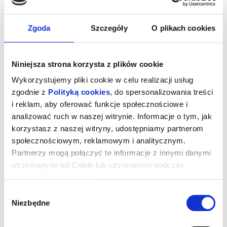
Zgoda
Szczegóły
O plikach cookies
Niniejsza strona korzysta z plików cookie
Wykorzystujemy pliki cookie w celu realizacji usług
zgodnie z
Polityką cookies
, do spersonalizowania treści
Mikey i Nicky
i reklam, aby oferować funkcje społecznościowe i
analizować ruch w naszej witrynie. Informacje o tym, jak
korzystasz z naszej witryny, udostępniamy partnerom
Mikey i Nicky to zapewne najlepszy amerykański film lat 70.,
społecznościowym, reklamowym i analitycznym.
jakiego jeszcze nie widzieliście. Uwielbiamy kino Elaine May i
Partnerzy mogą połączyć te informacje z innymi danymi
chcemy, żebyście też się w nim zakochali. Mikey i Nicky dumnie
figuruje na liście Top 100 SpoilerMastera jako jeden z
otrzymanymi od Ciebie lub uzyskanymi podczas
najlepszych filmów wszech czasów.
korzystania z ich usług.
Jedno z arcydzieł amerykańskiego kina lat 70., które w Polsce
dopiero czeka na odkrycie. Mikey i Nicky został zrodzony w
Wybór
twórczych bólach: zdjęcia trwały aż 110 dni, nakręconego
Niezbędne
materiału było niesłychanie dużo, a montaż zajął dwa lata.
zgody
Gangsterska tragikomedia Elaine May o dwóch przyjaciołach i
zawodowej zdradzie to kameralna nocna odyseja dziejąca się w
zaśmieconej Filadelfii – „mieście braterskiej miłości”, po którym w