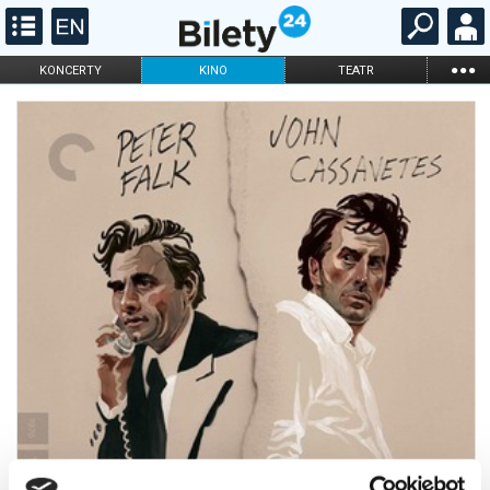
...
KONCERTY
KINO
TEATR
KABARET I
FILHARMONIA
OPERA I BALET
STAND-UP
DLA DZIECI
ONLINE
KARNETY