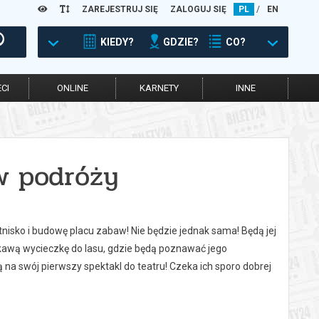
ZAREJESTRUJ SIĘ
ZALOGUJ SIĘ
PL
/
EN
KIEDY?
GDZIE?
CO?
CI
ONLINE
KARNETY
INNE
 w podróży
nisko i budowę placu zabaw! Nie będzie jednak sama! Będą jej
iekawą wycieczkę do lasu, gdzie będą poznawać jego
na swój pierwszy spektakl do teatru! Czeka ich sporo dobrej