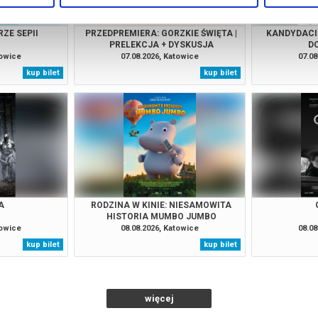
ZE SEPII
PRZEDPREMIERA: GORZKIE ŚWIĘTA |
KANDYDACI 
PRELEKCJA + DYSKUSJA
D
towice
07.08.2026, Katowice
07.08
kup bilet
kup bilet
A
RODZINA W KINIE: NIESAMOWITA
HISTORIA MUMBO JUMBO
towice
08.08.2026, Katowice
08.08
kup bilet
kup bilet
więcej