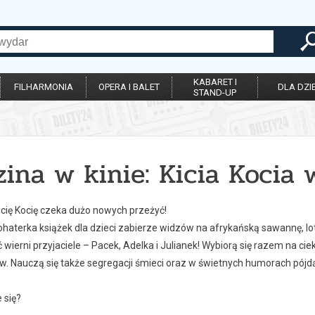
KABARET I
FILHARMONIA
OPERA I BALET
DLA DZIE
STAND-UP
ina w kinie: Kicia Kocia
icię Kocię czeka dużo nowych przeżyć!
haterka książek dla dzieci zabierze widzów na afrykańską sawannę, lot
wierni przyjaciele – Pacek, Adelka i Julianek! Wybiorą się razem na c
. Nauczą się także segregacji śmieci oraz w świetnych humorach pójdą 
 się?