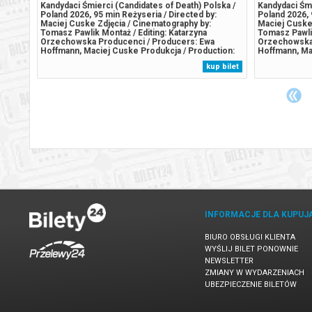
Kandydaci Śmierci (Candidates of Death) Polska /
Kandydaci Śmi
Poland 2026, 95 min Reżyseria / Directed by:
Poland 2026, 
wszym
Maciej Cuske Zdjęcia / Cinematography by:
Maciej Cuske 
na
Tomasz Pawlik Montaż / Editing: Katarzyna
Tomasz Pawlik
dego
Orzechowska Producenci / Producers: Ewa
Orzechowska 
ejsze
Hoffmann, Maciej Cuske Produkcja / Production:
Hoffmann, Ma
ię, że
Fundacja Bydgoska Kronika Filmowa Festiwale i
Fundacja Byd
 bilet
kup bilet
lowi,
nagrody / Festivals and Awards: 2026 – MFF
nagrody / Fes
Saloniki / Thessaloniki IFF Trzech chłopaków
Saloniki / Th
wraz...
wraz...
INFORMACJE DLA KUPUJ
BIURO OBSŁUGI KLIENTA
WYŚLIJ BILET PONOWNIE
NEWSLETTER
ZMIANY W WYDARZENIACH
UBEZPIECZENIE BILETÓW