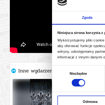
Zgoda
Niniejsza strona korzysta z
Wykorzystujemy pliki cookie 
aby oferować funkcje społecz
witryny, udostępniamy part
informacje z innymi danymi 
Wybór
Inne wydarzenia organizatora
Niezbędne
zgody
Odmowa