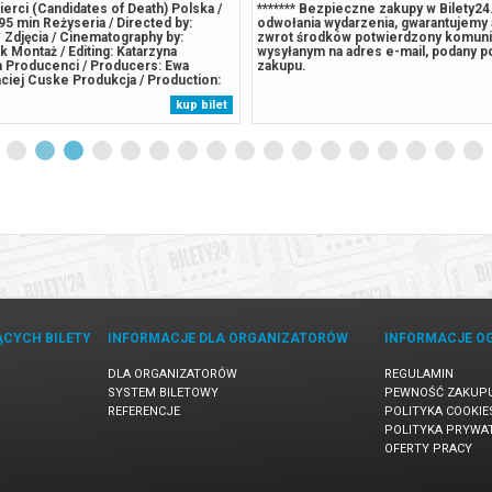
erci (Candidates of Death) Polska /
******* Bezpieczne zakupy w Bilety2
95 min Reżyseria / Directed by:
odwołania wydarzenia, gwarantujemy
Zdjęcia / Cinematography by:
zwrot środków potwierdzony komun
 Montaż / Editing: Katarzyna
wysyłanym na adres e-mail, podany 
Producenci / Producers: Ewa
zakupu.
ciej Cuske Produkcja / Production:
goska Kronika Filmowa Festiwale i
kup bilet
tivals and Awards: 2026 – MFF
essaloniki IFF Trzech chłopaków
ĄCYCH BILETY
INFORMACJE DLA ORGANIZATORÓW
INFORMACJE O
DLA ORGANIZATORÓW
REGULAMIN
SYSTEM BILETOWY
PEWNOŚĆ ZAKUP
REFERENCJE
POLITYKA COOKIE
POLITYKA PRYWA
OFERTY PRACY