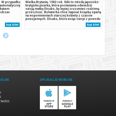
4. W przypadku
Wielka Brytania, 1982 rok. Niki to młoda japońsko-
A gdy
 automatyczny
brytyjska pisarka, która postanawia odwiedzić
Twórc
ikatem
swoją matkę Etsuko, by lepiej zrozumieć rodzinną
i Anto
podczas
przeszłość. Bohaterka chce napisać książkę opartą
„Honor
na wspomnieniach starszej kobiety z czasów
komedi
powojennych. Etsuko, która wciąż cierpi z powodu
milion
samobójstwa starszej z córek, zaczyna kreślić
mundia
kup bilet
kup bilet
przed Niki obraz odbudowującego się Nagasaki z
reżyse
1952 roku. Ważną częścią...
prezyd
innych,
GÓLNE
APLIKACJE MOBILNE
U
S
TNOŚCI