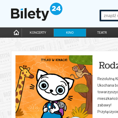
KONCERTY
KINO
TEATR
Rodz
Rezolutną K
Ukochana bo
towarzyszyć 
mieszkańców
zabawy!
Przyłączycie