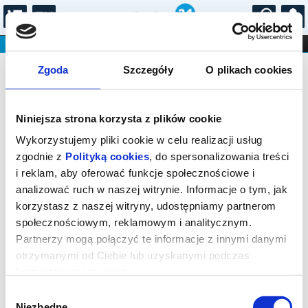
...
KONCERTY
KINO
TEATR
KABARET I
Bilety na: Koncert Demarczyk /
FILHARMONIA
OPERA I BALET
Zgoda
Szczegóły
O plikach cookies
STAND-UP
Steczkowska
DLA DZIECI
ONLINE
KARNETY
Niniejsza strona korzysta z plików cookie
Wykorzystujemy pliki cookie w celu realizacji usług
zgodnie z
Polityką cookies
, do spersonalizowania treści
i reklam, aby oferować funkcje społecznościowe i
analizować ruch w naszej witrynie. Informacje o tym, jak
Katowice, plac Wojciecha Kilara 1
korzystasz z naszej witryny, udostępniamy partnerom
społecznościowym, reklamowym i analitycznym.
22.03.2027, g. 19:00 (poniedziałek)
Partnerzy mogą połączyć te informacje z innymi danymi
cena - od 268,00 pln
otrzymanymi od Ciebie lub uzyskanymi podczas
korzystania z ich usług.
Organizator:
Narodowa Orkiestra Symfoniczna
Polskiego Radia...
Wybór
Niezbędne