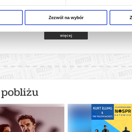
HISTORIA MUMBO JUMBO
towice
08.08.2026, Katowice
08.08
kup bilet
kup bilet
Zezwól na wybór
Z
więcej
pobliżu