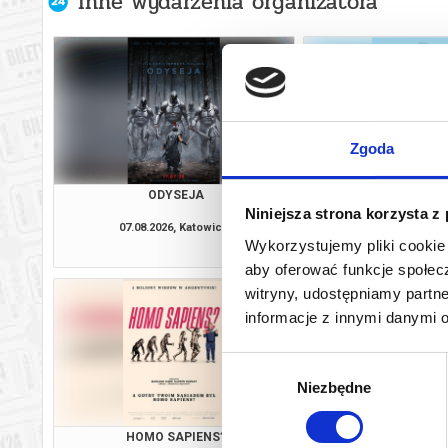
Inne wydarzenia organizatora
Zgoda
ODYSEJA
PEJZAŻ W KOLOR
Niniejsza strona korzysta z
07.08.2026, Katowice
07.08.2026, Ka
Wykorzystujemy pliki cookie 
kup bilet
aby oferować funkcje społecz
witryny, udostępniamy part
informacje z innymi danymi 
Wybór
Niezbędne
zgody
HOMO SAPIENS?
ODYSEJ