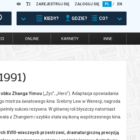
ZAREJESTRUJ SIĘ
ZALOGUJ SIĘ
PL
/
EN
KIEDY?
GDZIE?
CO?
CI
ONLINE
KARNETY
INNE
1991)
dorobku Zhanga Yimou
(„Żyć”, „Hero”). Adaptacja opowiadania
go mistrza światowego kina. Srebrny Lew w Wenecji, nagroda
ełniły sukces reżysera. W głównej roli błyszczy natomiast
wała z Zhangiem i szybko stała się ikoną współczesnego kina.
h XVIII-wiecznych przestrzeni, dramaturgiczną precyzją