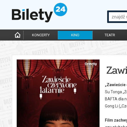
KONCERTY
KINO
TEATR
Zawi
„Zawieście 
Su Tonga „Ż
BAFTA dla n
Gong Li („Cz
Film zachwy