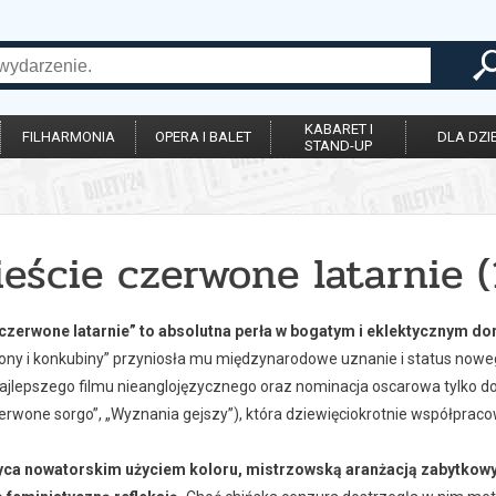
KABARET I
FILHARMONIA
OPERA I BALET
DLA DZIE
STAND-UP
eście czerwone latarnie (
czerwone latarnie” to absolutna perła w bogatym i eklektycznym 
ony i konkubiny” przyniosła mu międzynarodowe uznanie i status nowe
ajlepszego filmu nieanglojęzycznego oraz nominacja oscarowa tylko dop
erwone sorgo”, „Wyznania gejszy”), która dziewięciokrotnie współpraco
ca nowatorskim użyciem koloru, mistrzowską aranżacją zabytkowyc