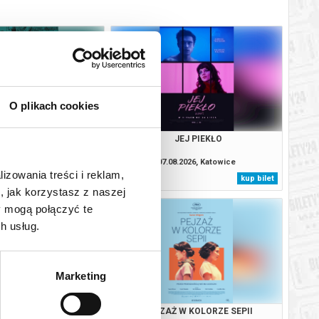
O plikach cookies
ŚMIERCI | WAKACJE Z
JEJ PIEKŁO
OKUMENTEM
.2026, Katowice
07.08.2026, Katowice
lizowania treści i reklam,
kup bilet
kup bilet
, jak korzystasz z naszej
y mogą połączyć te
h usług.
Marketing
OJCZYZNA
PEJZAŻ W KOLORZE SEPII