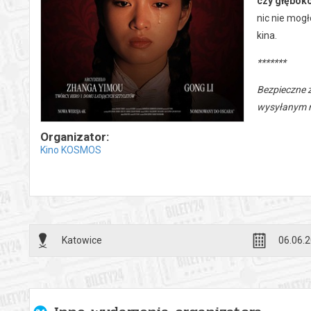
czy głęboko
nic nie mogł
kina.
*******
Bezpieczne 
wysyłanym n
Organizator:
Kino KOSMOS
Katowice
06.06.2