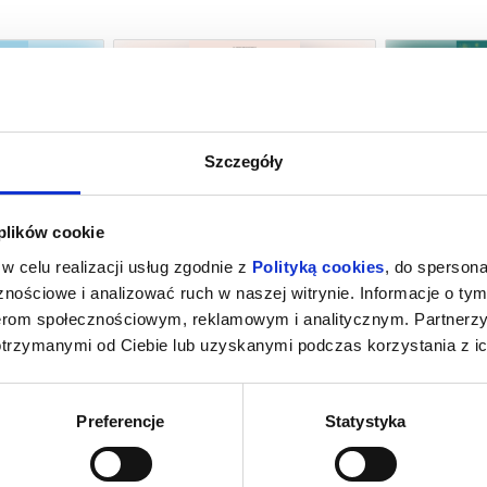
Szczegóły
ZE SEPII
PRZEDPREMIERA: GORZKIE ŚWIĘTA |
KANDYDACI 
PRELEKCJA + DYSKUSJA
D
 plików cookie
towice
07.08.2026, Katowice
07.08
w celu realizacji usług zgodnie z
Polityką cookies
, do spersona
kup bilet
kup bilet
nościowe i analizować ruch w naszej witrynie. Informacje o tym
nerom społecznościowym, reklamowym i analitycznym. Partnerz
otrzymanymi od Ciebie lub uzyskanymi podczas korzystania z ic
Preferencje
Statystyka
A
RODZINA W KINIE: NIESAMOWITA