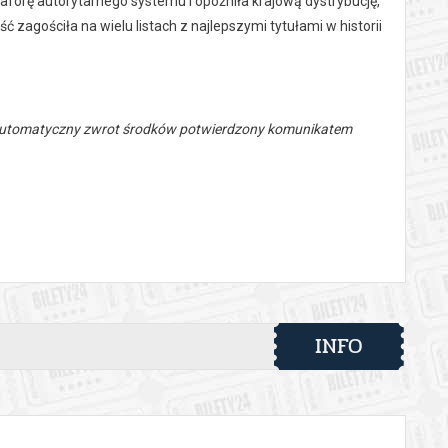
forę autorytarnego systemu i opóźniła krajową dystrybucję,
agościła na wielu listach z najlepszymi tytułami w historii
 automatyczny zwrot środków potwierdzony komunikatem
INFO