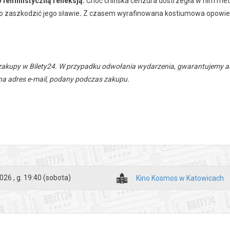
 feministyczną refleksją.
Choć chińska cenzura dostrzegła w nim meta
o zaszkodzić jego sławie
.
Z czasem wyrafinowana kostiumowa opowieść z
zakupy w Bilety24. W przypadku odwołania wydarzenia, gwarantujemy
a adres e-mail, podany podczas zakupu.
026 , g. 19:40
(sobota)
Kino Kosmos w Katowicach