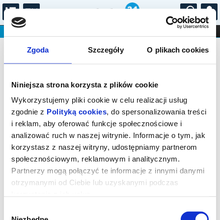
...
KONCERTY
KINO
TEATR
KABARET I
Bilety na: ILYO / Neumann / Olesik /
FILHARMONIA
OPERA I BALET
Zgoda
Szczegóły
O plikach cookies
STAND-UP
Tak brzmi młodość
DLA DZIECI
ONLINE
KARNETY
Niniejsza strona korzysta z plików cookie
Wykorzystujemy pliki cookie w celu realizacji usług
zgodnie z
Polityką cookies
, do spersonalizowania treści
i reklam, aby oferować funkcje społecznościowe i
analizować ruch w naszej witrynie. Informacje o tym, jak
Katowice, plac Wojciecha Kilara 1
korzystasz z naszej witryny, udostępniamy partnerom
społecznościowym, reklamowym i analitycznym.
06.09.2026, g. 18:00 (niedziela)
Partnerzy mogą połączyć te informacje z innymi danymi
cena - od 28,00 pln
otrzymanymi od Ciebie lub uzyskanymi podczas
korzystania z ich usług.
Organizator:
Narodowa Orkiestra Symfoniczna
Polskiego Radia...
Wybór
Niezbędne