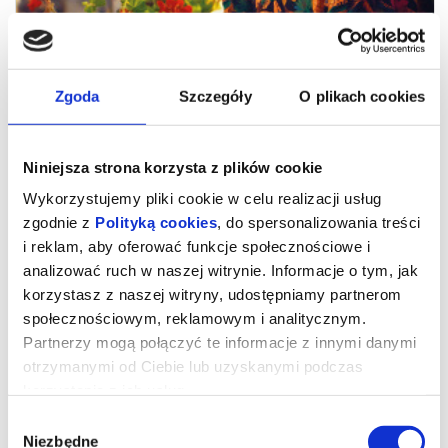
Zgoda
Szczegóły
O plikach cookies
Niniejsza strona korzysta z plików cookie
Wykorzystujemy pliki cookie w celu realizacji usług
zgodnie z
Polityką cookies
, do spersonalizowania treści
i reklam, aby oferować funkcje społecznościowe i
analizować ruch w naszej witrynie. Informacje o tym, jak
Drugie życie
korzystasz z naszej witryny, udostępniamy partnerom
społecznościowym, reklamowym i analitycznym.
Partnerzy mogą połączyć te informacje z innymi danymi
„Drugie życie” - zdobywca nagrody publiczności na festiwalu
otrzymanymi od Ciebie lub uzyskanymi podczas
filmowym w Wenecji - to emanujący optymizmem i pogodą ducha
portret dojrzałej kobiety, w którą wciela się Carmen Maura
korzystania z ich usług.
(„Kobiety na skraju załamania nerwowego”, „Volver”).
Wybór
María Ángeles od czterdziestu lat mieszka w słonecznym
apartamencie w sercu marokańskiego Tangeru. To miejsce, które
Niezbędne
zgody