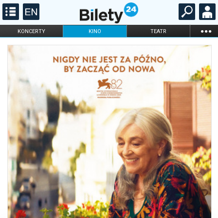
...
KONCERTY
KINO
TEATR
KABARET I
FILHARMONIA
OPERA I BALET
STAND-UP
DLA DZIECI
ONLINE
KARNETY