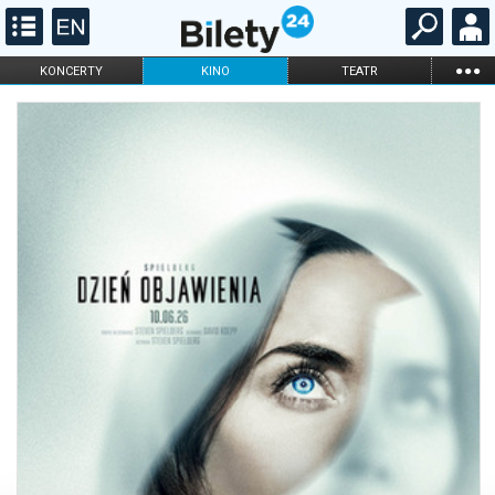
...
KONCERTY
KINO
TEATR
KABARET I
FILHARMONIA
OPERA I BALET
STAND-UP
DLA DZIECI
ONLINE
KARNETY