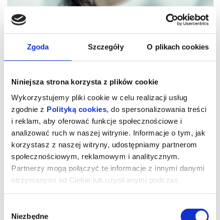
Zgoda
Szczegóły
O plikach cookies
Niniejsza strona korzysta z plików cookie
Wykorzystujemy pliki cookie w celu realizacji usług
zgodnie z
Polityką cookies
, do spersonalizowania treści
i reklam, aby oferować funkcje społecznościowe i
analizować ruch w naszej witrynie. Informacje o tym, jak
Dzień Objawienia (napisy PL)
korzystasz z naszej witryny, udostępniamy partnerom
społecznościowym, reklamowym i analitycznym.
Partnerzy mogą połączyć te informacje z innymi danymi
Gdybyś dowiedział się, że nie jesteśmy sami, gdyby ktoś ci to
otrzymanymi od Ciebie lub uzyskanymi podczas
udowodnił, czy byś się przestraszył?
korzystania z ich usług.
Universal Pictures z dumą przedstawia nowy film autorstwa
Stevena Spielberga.
Wybór
W filmie „Dzień Objawienia” występują: zdobywczyni nagrody SAG
Niezbędne
zgody