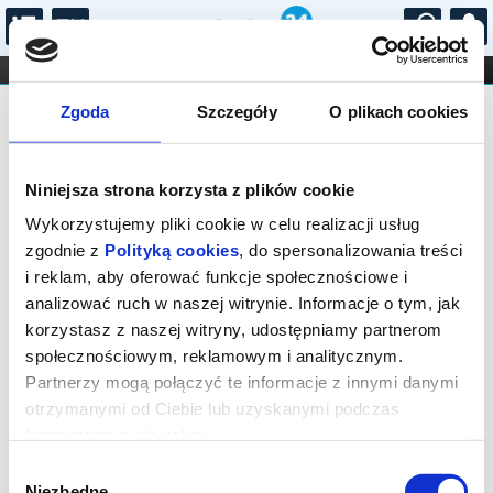
...
KONCERTY
KINO
TEATR
KABARET I
Bilety na: Emocje - co to takiego?
FILHARMONIA
OPERA I BALET
Zgoda
Szczegóły
O plikach cookies
STAND-UP
DLA DZIECI
ONLINE
KARNETY
Niniejsza strona korzysta z plików cookie
Wykorzystujemy pliki cookie w celu realizacji usług
zgodnie z
Polityką cookies
, do spersonalizowania treści
i reklam, aby oferować funkcje społecznościowe i
Rabka Zdrój, Orkana 3C
analizować ruch w naszej witrynie. Informacje o tym, jak
20.08.2026, g. 11:00 (czwartek)
korzystasz z naszej witryny, udostępniamy partnerom
społecznościowym, reklamowym i analitycznym.
cena - od 37,00 pln
Partnerzy mogą połączyć te informacje z innymi danymi
otrzymanymi od Ciebie lub uzyskanymi podczas
Organizator:
Teatr Lalek Rabcio
korzystania z ich usług.
Zakończenie sprzedaży online: 20.08.2026, g. 10:00
Wybór
Niezbędne