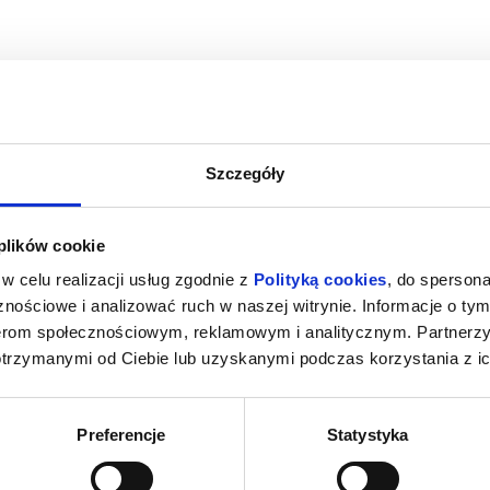
Szczegóły
M NOWY DZIEŃ
PSI PATROL I DINOZAURY (DUBBING
SPIDER-MAN
 plików cookie
PL)
PL)
(
na Dolna
08.08.2026, Mszana Dolna
08.08.2
w celu realizacji usług zgodnie z
Polityką cookies
, do spersona
kup bilet
kup bilet
nościowe i analizować ruch w naszej witrynie. Informacje o tym
nerom społecznościowym, reklamowym i analitycznym. Partnerz
otrzymanymi od Ciebie lub uzyskanymi podczas korzystania z ic
Preferencje
Statystyka