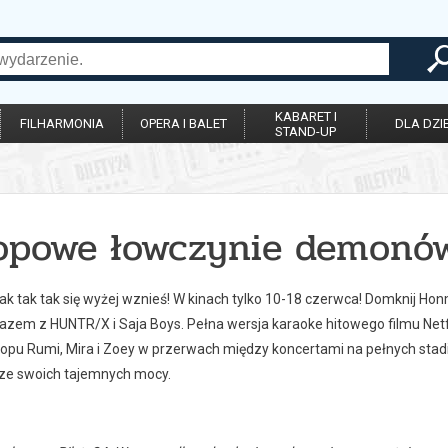
KABARET I
FILHARMONIA
OPERA I BALET
DLA DZIE
STAND-UP
opowe łowczynie demonów:
ak tak tak się wyżej wznieś! W kinach tylko 10-18 czerwca! Domknij Ho
zem z HUNTR/X i Saja Boys. Pełna wersja karaoke hitowego filmu Netfl
opu Rumi, Mira i Zoey w przerwach między koncertami na pełnych stad
 ze swoich tajemnych mocy.