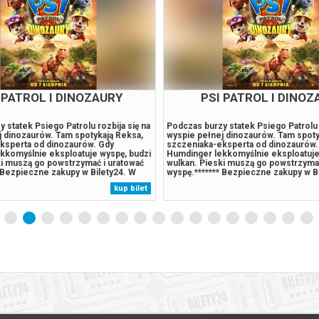
VAIANA
PSI PATROL I DINOZ
za z rodzinnej wyspy Motonui w
Podczas burzy statek Psiego Patrolu r
tować swoje plemię i odkryć własne
wyspie pełnej dinozaurów. Tam spoty
e.******* Bezpieczne zakupy w
szczeniaka-eksperta od dinozaurów.
rzypadku odwołania wydarzenia,
Humdinger lekkomyślnie eksploatuje
 automatyczny zwrot środków
wulkan. Pieski muszą go powstrzymać
 komunikatem wysyłanym na adres
wyspę.******* Bezpieczne zakupy w B
ny podczas zakupu.
przypadku odwołania wydarzenia, gw
kup bilet
automatyczny zwrot środków potwie
komunikatem wysyłanym na adres...