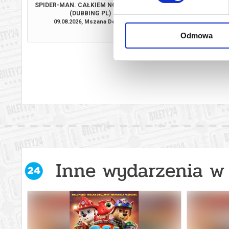
SPIDER-MAN. CAŁKIEM NOWY DZIEŃ
PSI PATROL I DINOZ
(DUBBING PL)
PL)
09.08.2026, Mszana Dolna
12.08.2026, Msza
kup bilet
Odmowa
Inne wydarzenia w 