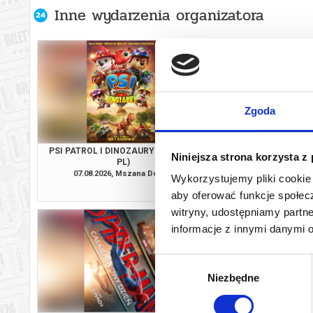
Inne wydarzenia organizatora
Zgoda
PSI PATROL I DINOZAURY (DUBBING
SPIDER-MAN. CAŁKIE
Niniejsza strona korzysta z
PL)
(NAPISY 
07.08.2026, Mszana Dolna
07.08.2026, Msza
Wykorzystujemy pliki cookie 
kup bilet
aby oferować funkcje społecz
witryny, udostępniamy part
informacje z innymi danymi 
Wybór
Niezbędne
zgody