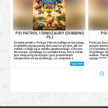
PSI PATROL I DINOZAURY (DUBBING
PL)
 się na
Dzielne psiaki z Psiego Patrolu trafiają na nieznaną,
Vaiana wyrus
eksa,
tropikalną wyspę pełną dinozaurów po tym, jak ich
podróż by ura
statek rozbija się w wyniku gwałtownego sztormu.
przeznaczeni
 budzi
Na wyspie spotykają szczeniaka Rexa, który od lat
Bilety24. W p
tować
jest uwięziony na wyspie i jest prawdziwym
gwarantujemy
. W
ekspertem od wszystkiego, co związane z
potwierdzony
emy
pradawnymi gadami. Sytuacja wymyka się spod
e-mail, poda
 bilet
kup bilet
kontroli, gdy odwieczny rywal piesków, burmistrz
Humdinger, zaczyna pozyskiwać...