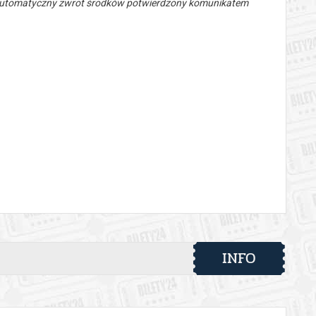
 automatyczny zwrot środków potwierdzony komunikatem
INFO