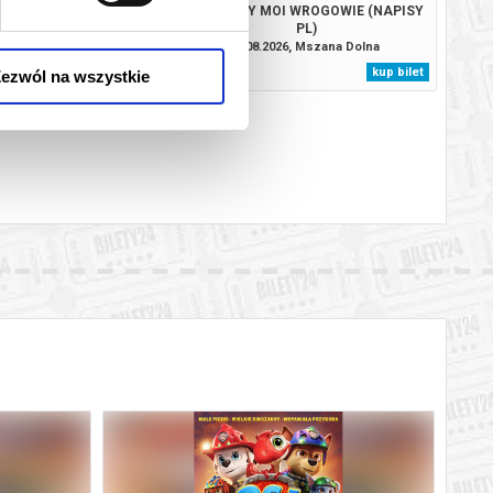
I DINOZAURY (DUBBING
WSZYSCY MOI WROGOWIE (NAPISY
PL)
PL)
026, Mszana Dolna
14.08.2026, Mszana Dolna
kup bilet
kup bilet
ezwól na wszystkie