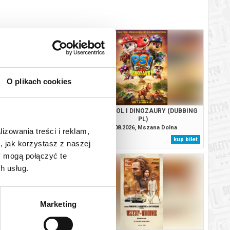
O plikach cookies
. CAŁKIEM NOWY DZIEŃ
PSI PATROL I DINOZAURY (DUBBING
NAPISY PL)
PL)
026, Mszana Dolna
09.08.2026, Mszana Dolna
lizowania treści i reklam,
kup bilet
kup bilet
, jak korzystasz z naszej
y mogą połączyć te
h usług.
Marketing