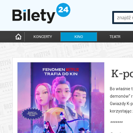
KONCERTY
KINO
TEATR
K-p
Bo właśnie t
demonów” ra
Gwiazdy K-p
korzystając
*******