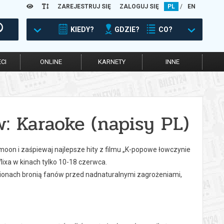
ZAREJESTRUJ SIĘ
ZALOGUJ SIĘ
PL
/
EN
KIEDY?
GDZIE?
CO?
CI
ONLINE
KARNETY
INNE
 Karaoke (napisy PL)
nmoon i zaśpiewaj najlepsze hity z filmu „K-popowe łowczynie
ixa w kinach tylko 10-18 czerwca.
ionach bronią fanów przed nadnaturalnymi zagrożeniami,