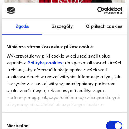
Zgoda
Szczegóły
O plikach cookies
Niniejsza strona korzysta z plików cookie
Wykorzystujemy pliki cookie w celu realizacji usług
zgodnie z
Polityką cookies
, do spersonalizowania treści
i reklam, aby oferować funkcje społecznościowe i
analizować ruch w naszej witrynie. Informacje o tym, jak
korzystasz z naszej witryny, udostępniamy partnerom
społecznościowym, reklamowym i analitycznym.
Partnerzy mogą połączyć te informacje z innymi danymi
otrzymanymi od Ciebie lub uzyskanymi podczas
korzystania z ich usług.
Wybór
Diabeł ubiera się u Prady 2 -
Niezbędne
zgody