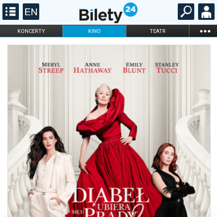
...
KONCERTY
KINO
TEATR
KABARET I
FILHARMONIA
OPERA I BALET
STAND-UP
DLA DZIECI
ONLINE
KARNETY