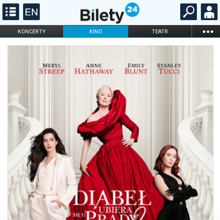
...
KONCERTY
KINO
TEATR
KABARET I
FILHARMONIA
OPERA I BALET
STAND-UP
DLA DZIECI
ONLINE
KARNETY