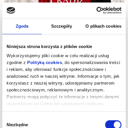
Zgoda
Szczegóły
O plikach cookies
Niniejsza strona korzysta z plików cookie
Wykorzystujemy pliki cookie w celu realizacji usług
zgodnie z
Polityką cookies
, do spersonalizowania treści
i reklam, aby oferować funkcje społecznościowe i
analizować ruch w naszej witrynie. Informacje o tym, jak
korzystasz z naszej witryny, udostępniamy partnerom
społecznościowym, reklamowym i analitycznym.
Partnerzy mogą połączyć te informacje z innymi danymi
otrzymanymi od Ciebie lub uzyskanymi podczas
korzystania z ich usług.
Wybór
Diabeł ubiera się u Prady 2 -
Niezbędne
zgody