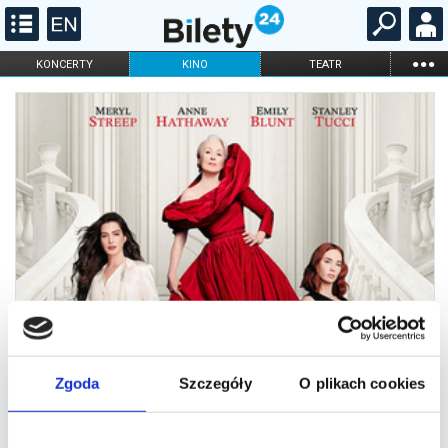
...
KONCERTY
KINO
TEATR
KABARET I
FILHARMONIA
OPERA I BALET
STAND-UP
DLA DZIECI
ONLINE
KARNETY
Zgoda
Szczegóły
O plikach cookies