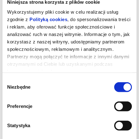
Niniejsza strona korzysta z plików cookie
Wykorzystujemy pliki cookie w celu realizacji usług
zgodnie z
Polityką cookies
, do spersonalizowania treści
i reklam, aby oferować funkcje społecznościowe i
analizować ruch w naszej witrynie. Informacje o tym, jak
korzystasz z naszej witryny, udostępniamy partnerom
społecznościowym, reklamowym i analitycznym.
Partnerzy mogą połączyć te informacje z innymi danymi
otrzymanymi od Ciebie lub uzyskanymi podczas
korzystania z ich usług.
Wybór
Diabeł ubiera się u Prady 2
Niezbędne
zgody
Preferencje
Miranda Priestly walczy ze swoją byłą asystentką Emily - a
obecnie rywalką na kierowniczym stanowisku - konkurują o
wpływy i przychody z reklam w czasach upadającej prasy
papierowej.
Statystyka
*******