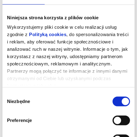
Niniejsza strona korzysta z plików cookie
Wykorzystujemy pliki cookie w celu realizacji usług
zgodnie z
Polityką cookies
, do spersonalizowania treści
i reklam, aby oferować funkcje społecznościowe i
analizować ruch w naszej witrynie. Informacje o tym, jak
korzystasz z naszej witryny, udostępniamy partnerom
społecznościowym, reklamowym i analitycznym.
Partnerzy mogą połączyć te informacje z innymi danymi
otrzymanymi od Ciebie lub uzyskanymi podczas
korzystania z ich usług.
Kurozając i świątynia Świstaka
Wybór
Niezbędne
zgody
Gdy wyjątkowy pół kurczak, pół zając odkrywa, że nie jest sam i
Preferencje
ma siostrę, a cały gatunek kurozająców potrzebuje ratunku,
wyrusza w ryzykowną podróż do legendarnej Świątyni Świstaka.
Tylko ukryta tam moc może odmienić ich los. Przed nim
niebezpieczna droga, przeciwnicy gotowi na wszystko i decyzja,