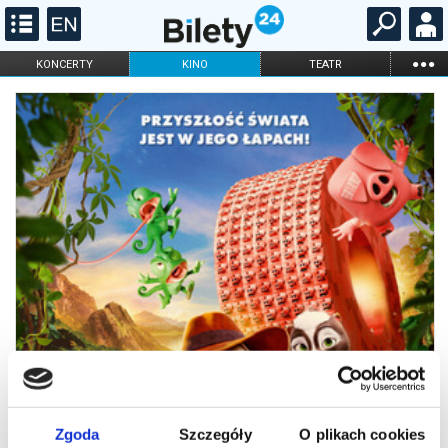
...
KONCERTY
KINO
TEATR
KABARET I
FILHARMONIA
OPERA I BALET
STAND-UP
DLA DZIECI
ONLINE
KARNETY
Zgoda
Szczegóły
O plikach cookies