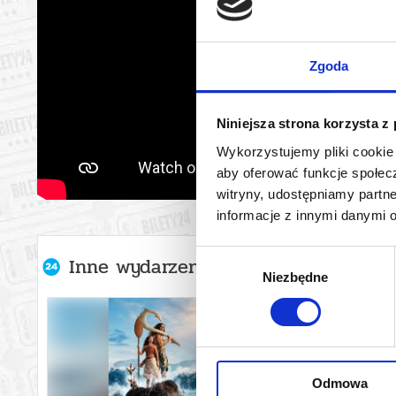
Zgoda
Niniejsza strona korzysta z
Wykorzystujemy pliki cookie 
aby oferować funkcje społecz
witryny, udostępniamy part
informacje z innymi danymi 
Wybór
Inne wydarzenia organizatora
Niezbędne
zgody
Odmowa