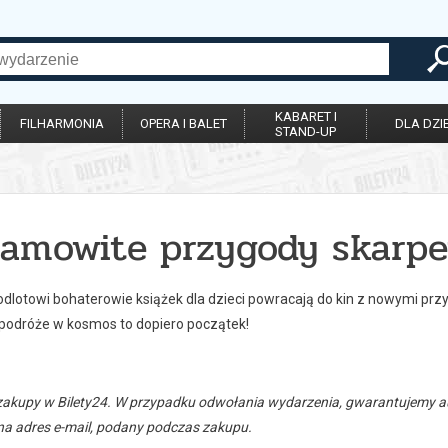
KABARET I
FILHARMONIA
OPERA I BALET
DLA DZIE
STAND-UP
samowite przygody skarpe
 odlotowi bohaterowie książek dla dzieci powracają do kin z nowymi pr
 podróże w kosmos to dopiero początek!
zakupy w Bilety24. W przypadku odwołania wydarzenia, gwarantujemy
a adres e-mail, podany podczas zakupu.