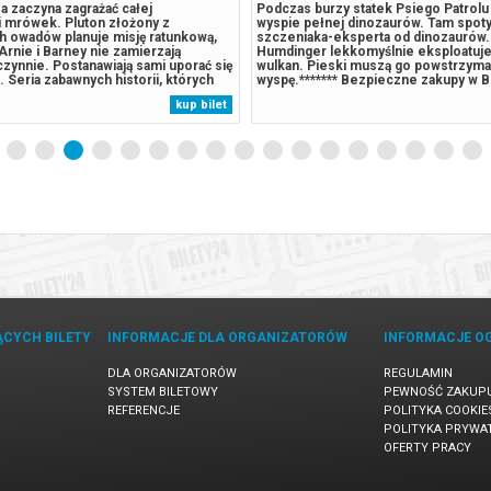
a zaczyna zagrażać całej
Podczas burzy statek Psiego Patrolu r
 mrówek. Pluton złożony z
wyspie pełnej dinozaurów. Tam spoty
ch owadów planuje misję ratunkową,
szczeniaka-eksperta od dinozaurów.
 Arnie i Barney nie zamierzają
Humdinger lekkomyślnie eksploatuje
zynnie. Postanawiają sami uporać się
wulkan. Pieski muszą go powstrzymać
Seria zabawnych historii, których
wyspę.******* Bezpieczne zakupy w B
skutkuje tym, że całkowicie
przypadku odwołania wydarzenia, gw
kup bilet
tują całą łąkę i stają się
automatyczny zwrot środków potwie
mi bohaterami. Oryginalny tytuł:
komunikatem wysyłanym na adres...
ĄCYCH BILETY
INFORMACJE DLA ORGANIZATORÓW
INFORMACJE O
DLA ORGANIZATORÓW
REGULAMIN
SYSTEM BILETOWY
PEWNOŚĆ ZAKUP
REFERENCJE
POLITYKA COOKIE
POLITYKA PRYWA
OFERTY PRACY