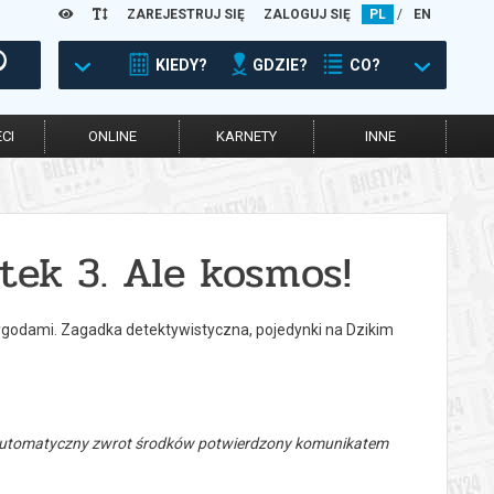
ZAREJESTRUJ SIĘ
ZALOGUJ SIĘ
PL
/
EN
KIEDY?
GDZIE?
CO?
CI
ONLINE
KARNETY
INNE
tek 3. Ale kosmos!
zygodami. Zagadka detektywistyczna, pojedynki na Dzikim
 automatyczny zwrot środków potwierdzony komunikatem