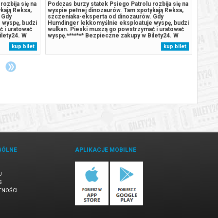
ozbija się na
Podczas burzy statek Psiego Patrolu rozbija się na
Podcza
kają Reksa,
wyspie pełnej dinozaurów. Tam spotykają Reksa,
rozbij
 Gdy
szczeniaka-eksperta od dinozaurów. Gdy
wyspie
 wyspę, budzi
Humdinger lekkomyślnie eksploatuje wyspę, budzi
szczen
 i uratować
wulkan. Pieski muszą go powstrzymać i uratować
stał s
ilety24. W
wyspę.******* Bezpieczne zakupy w Bilety24. W
Humdin
arantujemy
przypadku odwołania wydarzenia, gwarantujemy
lekkom
kup bilet
kup bilet
rdzony
automatyczny zwrot środków potwierdzony
wyspy
komunikatem wysyłanym na adres...
uśpion
GÓLNE
APLIKACJE MOBILNE
U
S
TNOŚCI