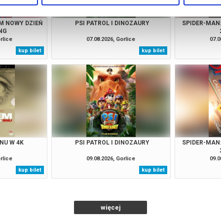
M NOWY DZIEŃ
PSI PATROL I DINOZAURY
SPIDER-MAN
NG
rlice
07.08.2026, Gorlice
07.0
kup bilet
kup bilet
NU W 4K
PSI PATROL I DINOZAURY
SPIDER-MAN
rlice
09.08.2026, Gorlice
09.0
kup bilet
kup bilet
więcej