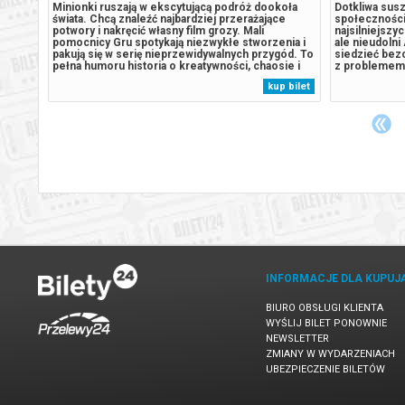
trolu
Minionki ruszają w ekscytującą podróż dookoła
Dotkliwa susz
świata. Chcą znaleźć najbardziej przerażające
społeczności
potwory i nakręcić własny film grozy. Mali
najsilniejszy
 laty i
pomocnicy Gru spotykają niezwykłe stworzenia i
ale nieudolni
 Kiedy
pakują się w serię nieprzewidywalnych przygód. To
siedzieć bezc
czyna
pełna humoru historia o kreatywności, chaosie i
z problemem. 
e
wielkich ambicjach małych rozrabiaków.
doświadczają 
 bilet
kup bilet
,
Udowadniają, że dla wspólnego celu warto pokonać
nieumyślnie ra
każdą przeszkodę. Oryginalny tytuł:...
nieoczekiwany
Arnie &...
INFORMACJE DLA KUPUJ
BIURO OBSŁUGI KLIENTA
WYŚLIJ BILET PONOWNIE
NEWSLETTER
ZMIANY W WYDARZENIACH
UBEZPIECZENIE BILETÓW