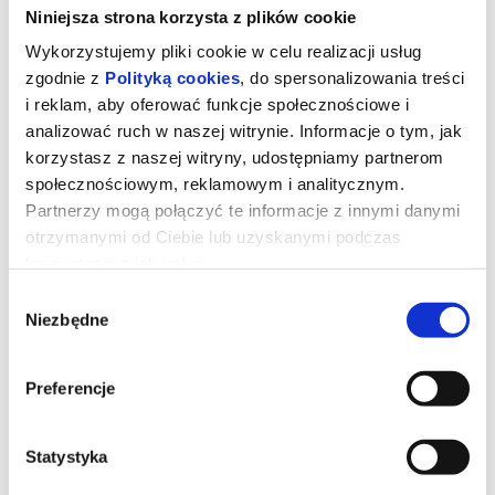
Niniejsza strona korzysta z plików cookie
Wykorzystujemy pliki cookie w celu realizacji usług
zgodnie z
Polityką cookies
, do spersonalizowania treści
i reklam, aby oferować funkcje społecznościowe i
analizować ruch w naszej witrynie. Informacje o tym, jak
korzystasz z naszej witryny, udostępniamy partnerom
społecznościowym, reklamowym i analitycznym.
Partnerzy mogą połączyć te informacje z innymi danymi
otrzymanymi od Ciebie lub uzyskanymi podczas
korzystania z ich usług.
Wybór
Niesamowite przygody skarpetek 3.
Niezbędne
zgody
Ale kosmos!
Preferencje
Najbardziej odlotowi bohaterowie książek dla dzieci powracają do
kin z nowymi przygodami. Zagadka detektywistyczna, pojedynki
na Dzikim Zachodzie i podróże w kosmos to dopiero początek!
Statystyka
*******