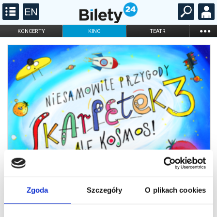
...
KONCERTY
KINO
TEATR
KABARET I
FILHARMONIA
OPERA I BALET
STAND-UP
DLA DZIECI
ONLINE
KARNETY
Zgoda
Szczegóły
O plikach cookies