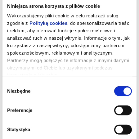
Niniejsza strona korzysta z plików cookie
Wykorzystujemy pliki cookie w celu realizacji usług
zgodnie z
Polityką cookies
, do spersonalizowania treści
i reklam, aby oferować funkcje społecznościowe i
analizować ruch w naszej witrynie. Informacje o tym, jak
korzystasz z naszej witryny, udostępniamy partnerom
społecznościowym, reklamowym i analitycznym.
Partnerzy mogą połączyć te informacje z innymi danymi
otrzymanymi od Ciebie lub uzyskanymi podczas
korzystania z ich usług.
Wybór
Star Wars: Mandalorian i Grogu 2D
Niezbędne
zgody
Napisy
Preferencje
Imperium upadło, a Nowa Republika, która stara się chronić
wszystko, o co walczyła Rebelia, zwraca się o pomoc do
legendarnego mandaloriańskiego łowcy nagród, Dina Djarina, i
Statystyka
jego młodego ucznia, Grogu.
*******