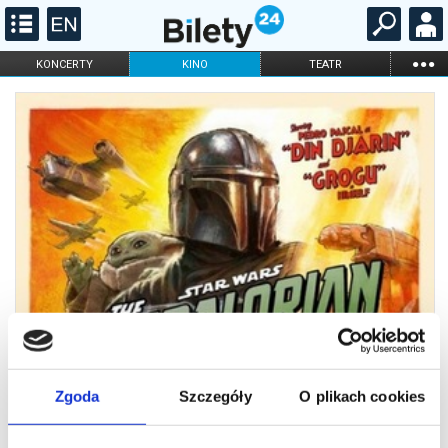
...
KONCERTY
KINO
TEATR
KABARET I
FILHARMONIA
OPERA I BALET
STAND-UP
DLA DZIECI
ONLINE
KARNETY
Zgoda
Szczegóły
O plikach cookies