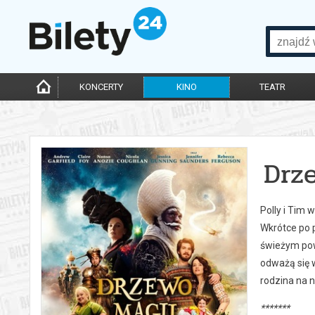
KONCERTY
KINO
TEATR
Drz
Polly i Tim 
Wkrótce po p
świeżym powi
odważą się 
rodzina na n
*******