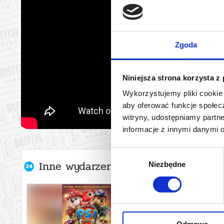
Zgoda
Niniejsza strona korzysta z
Wykorzystujemy pliki cookie 
aby oferować funkcje społecz
witryny, udostępniamy part
informacje z innymi danymi 
Wybór
Inne wydarzenia organizatora
Niezbędne
zgody