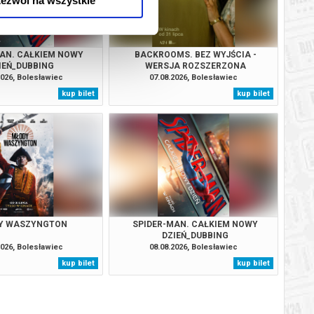
ezwól na wszystkie
AN. CAŁKIEM NOWY
BACKROOMS. BEZ WYJŚCIA -
IEŃ_DUBBING
WERSJA ROZSZERZONA
2026, Bolesławiec
07.08.2026, Bolesławiec
kup bilet
kup bilet
Y WASZYNGTON
SPIDER-MAN. CAŁKIEM NOWY
DZIEŃ_DUBBING
2026, Bolesławiec
08.08.2026, Bolesławiec
kup bilet
kup bilet