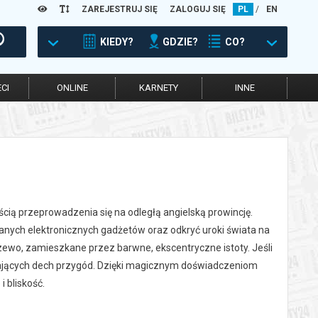
ZAREJESTRUJ SIĘ
ZALOGUJ SIĘ
PL
/
EN
KIEDY?
GDZIE?
CO?
CI
ONLINE
KARNETY
INNE
ością przeprowadzenia się na odległą angielską prowincję.
chanych elektronicznych gadżetów oraz odkryć uroki świata na
rzewo, zamieszkane przez barwne, ekscentryczne istoty. Jeśli
ierających dech przygód. Dzięki magicznym doświadczeniom
 bliskość.