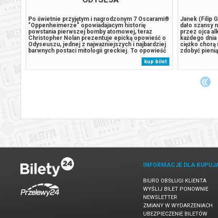
zygoda!
Po świetnie przyjętym i nagrodzonym 7 Oscarami®
Janek (Filip 
czą,
"Oppenheimerze" opowiadajacym historię
dało szansy 
ury!
powstania pierwszej bomby atomowej, teraz
przez ojca al
iaka i
Christopher Nolan prezentuje epicką opowieść o
każdego dnia 
wymyka
Odyseuszu, jednej z najważniejszych i najbardziej
ciężko chorą
go
barwnych postaci mitologii greckiej. To opowieść
zdobyć pienią
ia się
autorstwa Homera uznawana za jedno z
podejmuje co
 bilet
kup bilet
wadzą
najważniejszych dzieł literatury zachodniej.
wpadając w sp
Opowiada o podróży Odyseusza, króla Itaki, który...
trudniej się 
INFORMACJE DLA KUPUJ
BIURO OBSŁUGI KLIENTA
WYŚLIJ BILET PONOWNIE
NEWSLETTER
ZMIANY W WYDARZENIACH
UBEZPIECZENIE BILETÓW