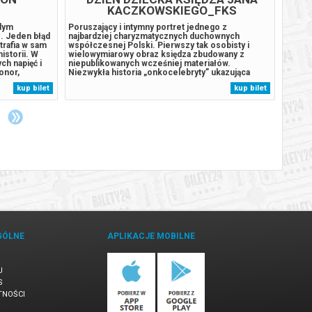
KACZKOWSKIEGO_FKS
odym
Poruszający i intymny portret jednego z
Siedem
. Jeden błąd
najbardziej charyzmatycznych duchownych
przeko
trafia w sam
współczesnej Polski. Pierwszy tak osobisty i
Cztery
istorii. W
wielowymiarowy obraz księdza zbudowany z
outsid
ch napięć i
niepublikowanych wcześniej materiałów.
brzmi 
onor,
Niezwykła historia „onkocelebryty” ukazująca
nie ma
e na
zarówno ludzką siłę, jak i kruchość człowieka.
znajom
kup bilet
kup bilet
iebezpiecznym
Przedpremierowy seans w ramach cyklu Filmowy
NAJLE
rzyć...
Klub Seniora.******* Bezpieczne zakupy w
„Sunny
Bilety24. W przypadku...
czarne
GÓLNE
APLIKACJE MOBILNE
U
S
TNOŚCI