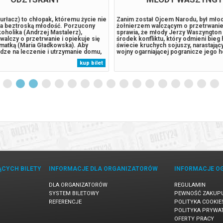
Gurłacz) to chłopak, któremu życie nie
Zanim został Ojcem Narodu, był mł
na beztroską młodość. Porzucony
żołnierzem walczącym o przetrwanie
koholika (Andrzej Mastalerz),
sprawia, że młody Jerzy Waszyngton 
walczy o przetrwanie i opiekuje się
środek konfliktu, który odmieni bieg h
 matką (Maria Gładkowska). Aby
świecie kruchych sojuszy, narastający
dze na leczenie i utrzymanie domu,
wojny ogarniającej pogranicze jego h
raz bardziej ryzykowne decyzje,
lojalność i odwaga zostają wystawion
kup bilet
iralę problemów, z której coraz
najcięższą próbę. Stawiając czoła n
wydostać. Gdy nad jego...
przeciwnikom, Washington musi zmie
ĄCYCH BILETY
INFORMACJE DLA ORGANIZATORÓW
INFORMACJE O
DLA ORGANIZATORÓW
REGULAMIN
SYSTEM BILETOWY
PEWNOŚĆ ZAKUP
REFERENCJE
POLITYKA COOKIE
POLITYKA PRYWA
OFERTY PRACY