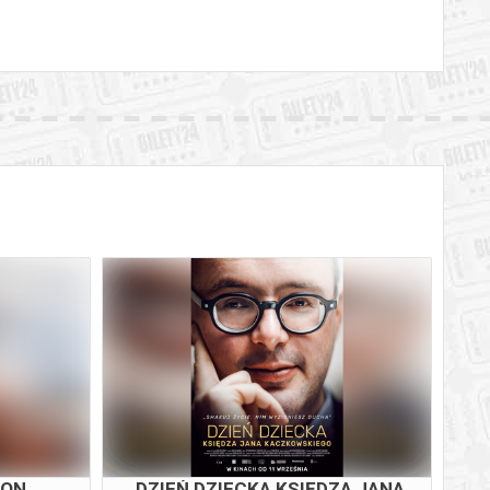
TON
DZIEŃ DZIECKA KSIĘDZA JANA