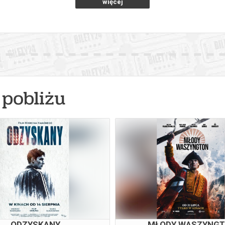
więcej
pobliżu
ODZYSKANY
MŁODY WASZYNG