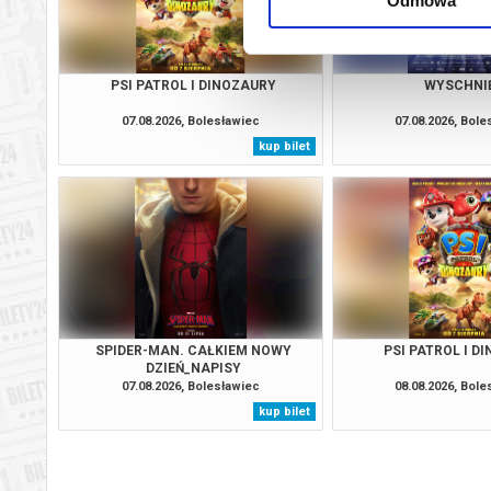
Odmowa
PSI PATROL I DINOZAURY
WYSCHNI
07.08.2026, Bolesławiec
07.08.2026, Bol
kup bilet
SPIDER-MAN. CAŁKIEM NOWY
PSI PATROL I D
DZIEŃ_NAPISY
07.08.2026, Bolesławiec
08.08.2026, Bol
kup bilet