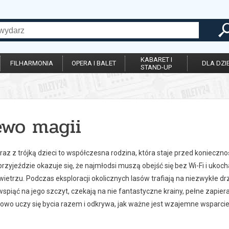
KABARET I
FILHARMONIA
OPERA I BALET
DLA DZIE
STAND-UP
ewo magii
wraz z trójką dzieci to współczesna rodzina, która staje przed konieczn
rzyjeździe okazuje się, że najmłodsi muszą obejść się bez Wi-Fi i uko
etrzu. Podczas eksploracji okolicznych lasów trafiają na niezwykłe d
wspiąć na jego szczyt, czekają na nie fantastyczne krainy, pełne zap
owo uczy się bycia razem i odkrywa, jak ważne jest wzajemne wsparcie i