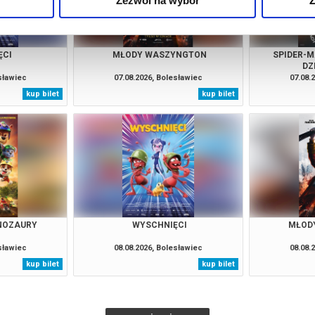
Zezwól na wybór
Z
ĘCI
MŁODY WASZYNGTON
SPIDER-M
DZ
esławiec
07.08.2026, Bolesławiec
07.08.
kup bilet
kup bilet
INOZAURY
WYSCHNIĘCI
MŁOD
esławiec
08.08.2026, Bolesławiec
08.08.
kup bilet
kup bilet