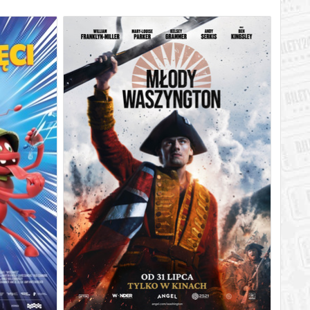
MŁODY WASZYNGTON
6
07.08.2026
16:00