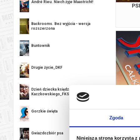
André Rieu. Niech żyje Maastricht!
PS
Backrooms. Bez wyjścia - wersja
rozszerzona
Buntownik
Drugie życie_DKF
Dzień dziecka księdza Jana
Kaczkowskiego_FKS
SPID
Gorzkie święta
Zgoda
Gwiazdozbiór psa
Niniejsza strona korzysta z