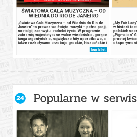
O czym wie Marielle_DKF
ŚWIATOWA GALA MUZYCZNA – OD
WIEDNIA DO RIO DE JANEIRO
„Światowa Gala Muzyczna – od Wiednia do Rio de
„My Fair Lady
Janeiro” to prawdziwe święto muzyki – pełne pasji,
w historii te
Odyseja
nostalgii, zachwytu i radości życia. W programie
polskich scen
zabrzmią majestatyczne walce wiedeńskie, gorące
„Pigmalion” G
tanga argentyńskie, największe hity operetkowe, a
prostej kwiaci
także rozkołysane przeboje greckie, hiszpańskie i
eksperymento
włoskie. Wśród nich m.in.: Wirtuozowski Czardasz
niezwykłą me
Odzyskany
kup bilet
i poruszające Kiedy skrzypki grają, La Cumparsita,
nauczenie dz
Grek Zorba,...
dobrych manie
Psi Patrol i dinozaury
Popularne w serwis
Pucio kocha zwierzaki
Requiem dla snu (re-release)
Spider-Man. Całkiem nowy dzień_dubbing