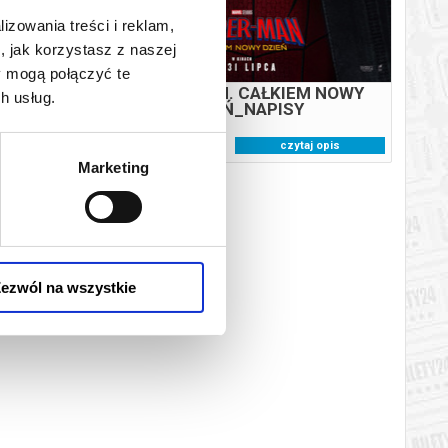
20:00
lizowania treści i reklam,
, jak korzystasz z naszej
y mogą połączyć te
ŚCIA -
SPIDER-MAN. CAŁKIEM NOWY
h usług.
ZONA
DZIEŃ_NAPISY
j opis
czytaj opis
Marketing
ezwól na wszystkie