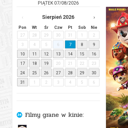
PIĄTEK 07/08/2026
‹
Sierpień 2026
›
Pon
Wt
Śr
Czw
Pt
Sob
Nie
27
28
29
30
31
1
2
3
4
5
6
7
8
9
10
11
12
13
14
15
16
17
18
19
20
21
22
23
PS
24
25
26
27
28
29
30
31
1
2
3
4
5
6
Filmy grane w kinie: