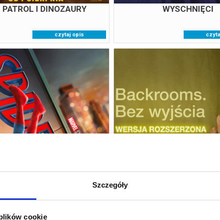
I PATROL I DINOZAURY
WYSCHNIĘCI
czytaj opis
czyta
ER-MAN. CAŁKIEM NOWY
BACKROOMS. BEZ WYJ
DZIEŃ_DUBBING
WERSJA ROZSZER
07.08.2026
07.08.202
Szczegóły
 plików cookie