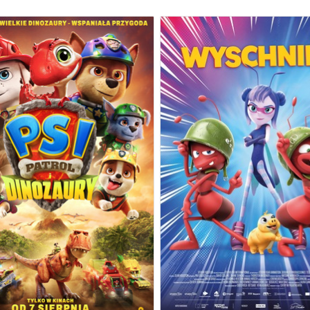
I PATROL I DINOZAURY
WYSCHNIĘCI
07.08.2026
07.08.202
13:00
15:00
14:30