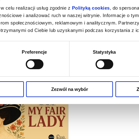
17:00
18:30
w celu realizacji usług zgodnie z
Polityką cookies
, do spersona
nościowe i analizować ruch w naszej witrynie. Informacje o tym
nerom społecznościowym, reklamowym i analitycznym. Partnerz
ER-MAN. CAŁKIEM NOWY
BACKROOMS. BEZ WYJ
otrzymanymi od Ciebie lub uzyskanymi podczas korzystania z ic
DZIEŃ_DUBBING
WERSJA ROZSZER
czytaj opis
czyta
Preferencje
Statystyka
ranym obiekcie
Zezwól na wybór
Z