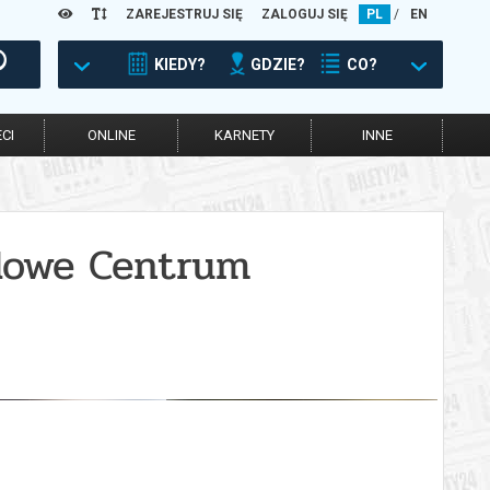
ZAREJESTRUJ SIĘ
ZALOGUJ SIĘ
PL
/
EN
KIEDY?
GDZIE?
CO?
CI
ONLINE
KARNETY
INNE
odowe Centrum