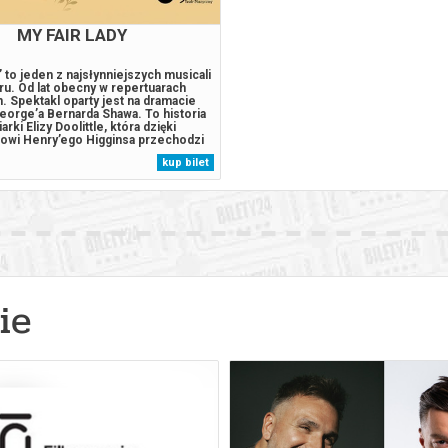
MY FAIR LADY
” to jeden z najsłynniejszych musicali
atru. Od lat obecny w repertuarach
. Spektakl oparty jest na dramacie
eorge’a Bernarda Shawa. To historia
arki Elizy Doolittle, która dzięki
wi Henry’ego Higginsa przechodzi
tamorfozę. Celem profesora jest
kup bilet
iewczyny nienagannej wymowy i
r tak, by mogła...
ie