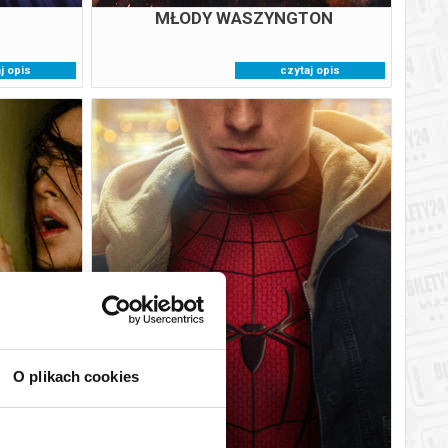
MŁODY WASZYNGTON
j opis
czytaj opis
ŚCIA -
SPIDER-MAN. CAŁKIEM NOWY
ZONA
DZIEŃ_NAPISY
6
07.08.2026
O plikach cookies