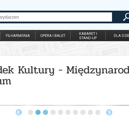
KABARET I
FILHARMONIA
OPERA I BALET
DLA DZIE
STAND-UP
odek Kultury - Międzynar
rum