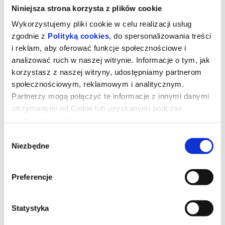
Niniejsza strona korzysta z plików cookie
Wykorzystujemy pliki cookie w celu realizacji usług
zgodnie z
Polityką cookies
, do spersonalizowania treści
i reklam, aby oferować funkcje społecznościowe i
analizować ruch w naszej witrynie. Informacje o tym, jak
korzystasz z naszej witryny, udostępniamy partnerom
społecznościowym, reklamowym i analitycznym.
Partnerzy mogą połączyć te informacje z innymi danymi
otrzymanymi od Ciebie lub uzyskanymi podczas
korzystania z ich usług.
Wybór
Dzień Objawienia
Niezbędne
zgody
Preferencje
Nowy, oryginalny film autorstwa i w reżyserii Stevena Spielberga.
Gdybyś dowiedział/a się, że nie jesteśmy sami, gdyby ktoś ci to
udowodnił, czy byś się przestraszył/a?
Tego lata prawda należy do 7 miliardów ludzi.
Zbliżamy się do... Dnia Objawienia.
Statystyka
*******