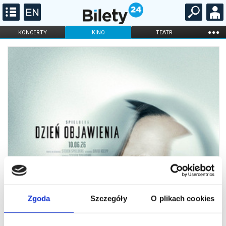
...
KONCERTY
KINO
TEATR
KABARET I
FILHARMONIA
OPERA I BALET
STAND-UP
DLA DZIECI
ONLINE
KARNETY
Zgoda
Szczegóły
O plikach cookies