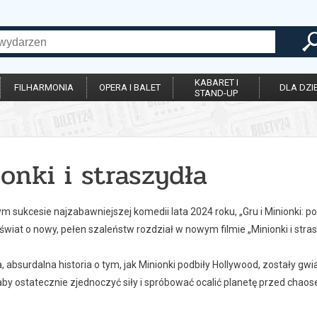
KABARET I
FILHARMONIA
OPERA I BALET
DLA DZIE
STAND-UP
onki i straszydła
 sukcesie najzabawniejszej komedii lata 2024 roku, „Gru i Minionki: po
iat o nowy, pełen szaleństw rozdział w nowym filmie „Minionki i stras
 absurdalna historia o tym, jak Minionki podbiły Hollywood, zostały gw
aby ostatecznie zjednoczyć siły i spróbować ocalić planetę przed chao