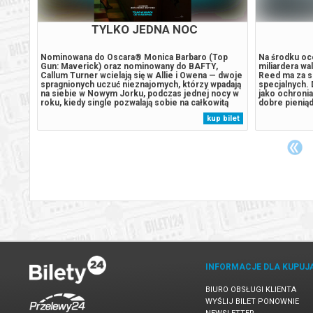
TYLKO JEDNA NOC
zygoda!
Nominowana do Oscara® Monica Barbaro (Top
Na środku oc
czą,
Gun: Maverick) oraz nominowany do BAFTY,
miliardera wa
ury!
Callum Turner wcielają się w Allie i Owena — dwoje
Reed ma za so
iaka i
spragnionych uczuć nieznajomych, którzy wpadają
specjalnych. 
wymyka
na siebie w Nowym Jorku, podczas jednej nocy w
jako ochronia
go
roku, kiedy single pozwalają sobie na całkowitą
dobre pieniąd
ia się
swobodę. Owen i pełna nadziei romantyczka Allie
Jednak, gdy 
 bilet
kup bilet
wadzą
mogą być jedynymi singlami w mieście, którzy
zamordowany,
szukają czegoś więcej niż przelotnej...
walki z potęż
INFORMACJE DLA KUPUJ
BIURO OBSŁUGI KLIENTA
WYŚLIJ BILET PONOWNIE