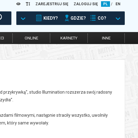
ZAREJESTRUJ SIĘ
ZALOGUJ SIĘ
PL
/
EN
KIEDY?
GDZIE?
CO?
CI
ONLINE
KARNETY
INNE
d przykrywką”, studio Illumination rozszerza swój radosny
zydła”.
iazdami filmowymi, następnie straciły wszystko, uwolniły
sem, który same wywołały.