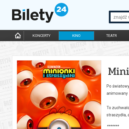
KONCERTY
KINO
TEATR
Mini
Po światowym
animowany św
To zuchwała,
straszydła, 
*******