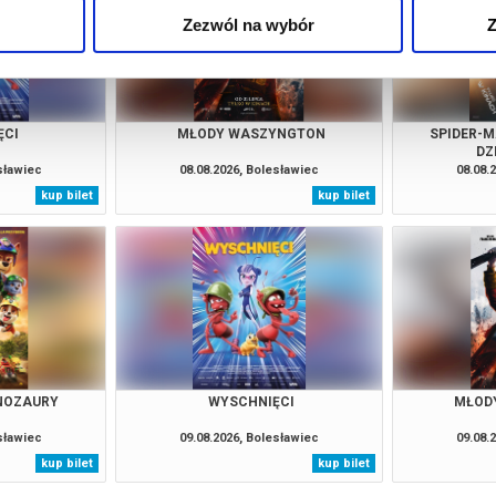
Zezwól na wybór
Z
ĘCI
MŁODY WASZYNGTON
SPIDER-M
DZ
esławiec
08.08.2026, Bolesławiec
08.08.
kup bilet
kup bilet
INOZAURY
WYSCHNIĘCI
MŁOD
esławiec
09.08.2026, Bolesławiec
09.08.
kup bilet
kup bilet