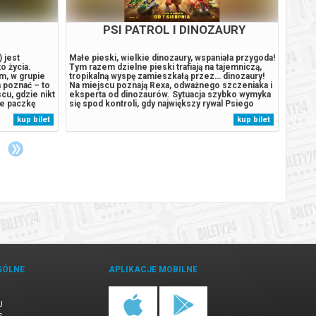
PSI PATROL I DINOZAURY
 jest
Małe pieski, wielkie dinozaury, wspaniała przygoda!
Akcja 
o życia.
Tym razem dzielne pieski trafiają na tajemniczą,
miaste
m, w grupie
tropikalną wyspę zamieszkałą przez… dinozaury!
sprze
a poznać – to
Na miejscu poznają Rexa, odważnego szczeniaka i
słodki
cu, gdzie nikt
eksperta od dinozaurów. Sytuacja szybko wymyka
skutka
je paczkę
się spod kontroli, gdy największy rywal Psiego
W przy
Patrolu, burmistrz Humdinger, również pojawia się
autom
kup bilet
kup bilet
 muzyką
na wyspie. Jego nierozważne działania prowadzą
komuni
adości i
do przebudzenia...
podcz
GÓLNE
APLIKACJE MOBILNE
U