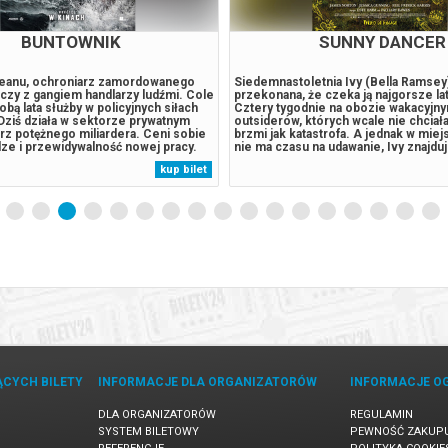
BUNTOWNIK
SUNNY DANCER
eanu, ochroniarz zamordowanego
Siedemnastoletnia Ivy (Bella Ramsey)
lczy z gangiem handlarzy ludźmi. Cole
przekonana, że czeka ją najgorsze lat
bą lata służby w policyjnych siłach
Cztery tygodnie na obozie wakacyjny
Dziś działa w sektorze prywatnym
outsiderów, których wcale nie chciał
rz potężnego miliardera. Ceni sobie
brzmi jak katastrofa. A jednak w miejs
ze i przewidywalność nowej pracy.
nie ma czasu na udawanie, Ivy znajdu
jego mocodawca zostanie brutalnie
znajomych, z którymi przeżywa
kup bilet
 Cole będzie musiał znów stanąć do
NAJLEPSZE.LATO.EVER. Naładowany
nym wrogiem....
„Sunny Dancer” to intensywna, pełna r
czarnego...
ĄCYCH BILETY
INFORMACJE DLA ORGANIZATORÓW
INFORMACJE O
DLA ORGANIZATORÓW
REGULAMIN
SYSTEM BILETOWY
PEWNOŚĆ ZAKUP