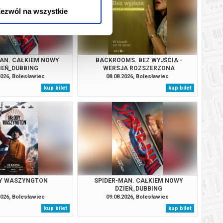
ezwól na wszystkie
AN. CAŁKIEM NOWY
BACKROOMS. BEZ WYJŚCIA -
IEŃ_DUBBING
WERSJA ROZSZERZONA
2026, Bolesławiec
08.08.2026, Bolesławiec
kup bilet
kup bilet
Y WASZYNGTON
SPIDER-MAN. CAŁKIEM NOWY
DZIEŃ_DUBBING
2026, Bolesławiec
09.08.2026, Bolesławiec
kup bilet
kup bilet