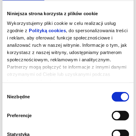
Niniejsza strona korzysta z plików cookie
Wykorzystujemy pliki cookie w celu realizacji usług
zgodnie z
Polityką cookies
, do spersonalizowania treści
i reklam, aby oferować funkcje społecznościowe i
analizować ruch w naszej witrynie. Informacje o tym, jak
korzystasz z naszej witryny, udostępniamy partnerom
społecznościowym, reklamowym i analitycznym.
Partnerzy mogą połączyć te informacje z innymi danymi
otrzymanymi od Ciebie lub uzyskanymi podczas
korzystania z ich usług.
Obsesja
Wybór
Niezbędne
zgody
Obsesja, to jeden z najbardziej wyczekiwanych horrorów 2026
roku, miał swoją premierę w sekcji midnight Festiwalu Filmowego
Preferencje
w Toronto.
Bear(Michael Johnson) platonicznie zakochany w swojej
przyjaciółce Nikki (Inde Navarrette), chce zdobyć serce ukochanej i
postanawia spełnić swoje marzenie za pomocą taniej zabawki
spełniające życzenia „One Wish Willow”. Zabawka naprawdę
Statystyka