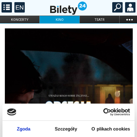
...
KONCERTY
KINO
TEATR
KABARET I
FILHARMONIA
OPERA I BALET
STAND-UP
DLA DZIECI
ONLINE
KARNETY
Zgoda
Szczegóły
O plikach cookies