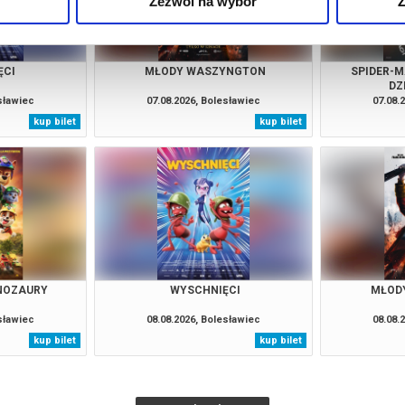
Zezwól na wybór
Z
ĘCI
MŁODY WASZYNGTON
SPIDER-M
DZ
esławiec
07.08.2026, Bolesławiec
07.08.
kup bilet
kup bilet
INOZAURY
WYSCHNIĘCI
MŁOD
esławiec
08.08.2026, Bolesławiec
08.08.
kup bilet
kup bilet