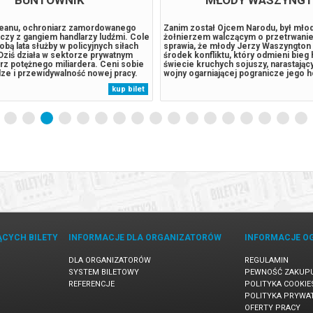
eanu, ochroniarz zamordowanego
Zanim został Ojcem Narodu, był mł
lczy z gangiem handlarzy ludźmi. Cole
żołnierzem walczącym o przetrwanie
bą lata służby w policyjnych siłach
sprawia, że młody Jerzy Waszyngton 
Dziś działa w sektorze prywatnym
środek konfliktu, który odmieni bieg h
rz potężnego miliardera. Ceni sobie
świecie kruchych sojuszy, narastający
ze i przewidywalność nowej pracy.
wojny ogarniającej pogranicze jego h
jego mocodawca zostanie brutalnie
lojalność i odwaga zostają wystawion
kup bilet
 Cole będzie musiał znów stanąć do
najcięższą próbę. Stawiając czoła n
nym wrogiem....
przeciwnikom, Washington musi zmie
ĄCYCH BILETY
INFORMACJE DLA ORGANIZATORÓW
INFORMACJE O
DLA ORGANIZATORÓW
REGULAMIN
SYSTEM BILETOWY
PEWNOŚĆ ZAKUP
REFERENCJE
POLITYKA COOKIE
POLITYKA PRYWA
OFERTY PRACY