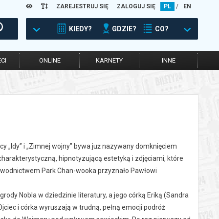
ZAREJESTRUJ SIĘ
ZALOGUJ SIĘ
PL
/
EN
KIEDY?
GDZIE?
CO?
CI
ONLINE
KARNETY
INNE
cy „Idy” i „Zimnej wojny” bywa już nazywany domknięciem
charakterystyczną, hipnotyzującą estetyką i zdjęciami, które
zewodnictwem Park Chan-wooka przyznało Pawłowi
dy Nobla w dziedzinie literatury, a jego córką Eriką (Sandra
Ojciec i córka wyruszają w trudną, pełną emocji podróż