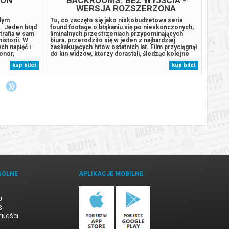
WERSJA ROZSZERZONA
odym
To, co zaczęło się jako niskobudżetowa seria
Pucio 
. Jeden błąd
found footage o błąkaniu się po nieskończonych,
w ważn
trafia w sam
liminalnych przestrzeniach przypominających
oraz c
istorii. W
biura, przerodziło się w jeden z najbardziej
mnóstw
ch napięć i
zaskakujących hitów ostatnich lat. Film przyciągnął
rodzin
onor,
do kin widzów, którzy dorastali, śledząc kolejne
dzieje
e na
odsłony internetowej legendy publikowanej na
swoje 
kup bilet
kup bilet
iebezpiecznym
YouTubie. Ta oddolna energia i zaangażowanie
parku 
rzyć...
fanów nie słabną. Twórcy wyszli...
odnale
GÓLNE
APLIKACJE MOBILNE
U
S
TNOŚCI