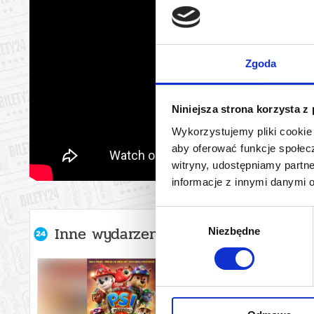
Zgoda
Niniejsza strona korzysta z
Wykorzystujemy pliki cookie 
aby oferować funkcje społecz
witryny, udostępniamy part
informacje z innymi danymi 
Wybór
Inne wydarzenia organizatora
Niezbędne
zgody