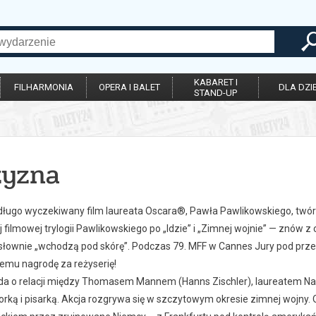
KABARET I
FILHARMONIA
OPERA I BALET
DLA DZIE
STAND-UP
zyzna
długo wyczekiwany film laureata Oscara®, Pawła Pawlikowskiego, twór
 filmowej trylogii Pawlikowskiego po „Idzie” i „Zimnej wojnie” — znów z 
łownie „wchodzą pod skórę”. Podczas 79. MFF w Cannes Jury pod pr
emu nagrodę za reżyserię!
da o relacji między Thomasem Mannem (Hanns Zischler), laureatem Nagro
torką i pisarką. Akcja rozgrywa się w szczytowym okresie zimnej wojny. 