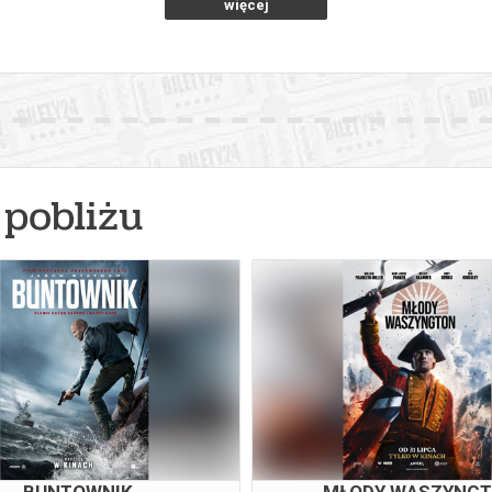
więcej
pobliżu
BUNTOWNIK
MŁODY WASZYNG