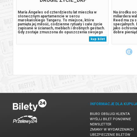
zygoda!
María Ángeles od czterdziestu lat mieszka w
Na środku oc
czą,
słonecznym apartamencie w sercu
miliardera wa
ury!
marokańskiego Tangeru. To miejsce, które
Reed ma za so
iaka i
pamięta jej miłość, codzienne rytuały i całe życie
specjalnych. 
wymyka
zapisane w ścianach, meblach i drobnych gestach.
jako ochronia
go
Gdy zostaje zmuszona do opuszczenia swojego
dobre pieniąd
ia się
domu, nie potrafi się z tym pogodzić – bo dom to
Jednak, gdy 
 bilet
kup bilet
wadzą
nie tylko adres, lecz część tożsamości. To, co
zamordowany,
początkowo wydaje się bolesną koniecznością,...
walki z potęż
INFORMACJE DLA KUPUJ
BIURO OBSŁUGI KLIENTA
WYŚLIJ BILET PONOWNIE
NEWSLETTER
ZMIANY W WYDARZENIACH
UBEZPIECZENIE BILETÓW