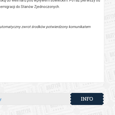
ńską do Weimaru pod wpływem sowieckim. Po raz pierwszy od
o emigracji do Stanów Zjednoczonych.
 automatyczny zwrot środków potwierdzony komunikatem
INFO
y