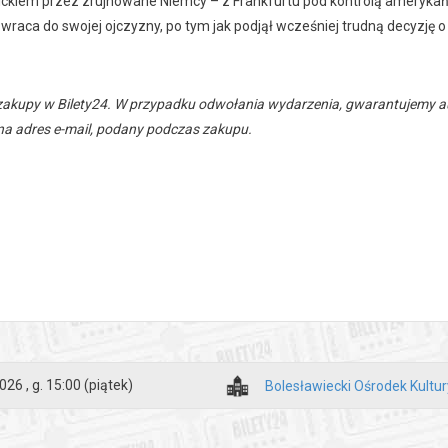
ckiem przez zrujnowane Niemcy – z Frankfurtu pod kontrolą ameryka
wraca do swojej ojczyzny, po tym jak podjął wcześniej trudną decyzję 
zakupy w Bilety24. W przypadku odwołania wydarzenia, gwarantujemy
a adres e-mail, podany podczas zakupu.
026 , g. 15:00
(piątek)
Bolesławiecki Ośrodek Kultur