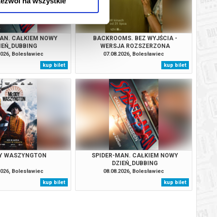
ezwól na wszystkie
AN. CAŁKIEM NOWY
BACKROOMS. BEZ WYJŚCIA -
IEŃ_DUBBING
WERSJA ROZSZERZONA
2026, Bolesławiec
07.08.2026, Bolesławiec
kup bilet
kup bilet
Y WASZYNGTON
SPIDER-MAN. CAŁKIEM NOWY
DZIEŃ_DUBBING
2026, Bolesławiec
08.08.2026, Bolesławiec
kup bilet
kup bilet