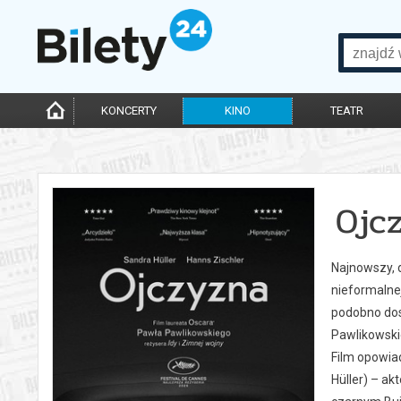
KONCERTY
KINO
TEATR
Ojc
Najnowszy, 
nieformalnej
podobno dos
Pawlikowski
Film opowia
Hüller) – ak