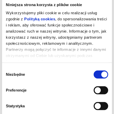
Niniejsza strona korzysta z plików cookie
Wykorzystujemy pliki cookie w celu realizacji usług
zgodnie z
Polityką cookies
, do spersonalizowania treści
i reklam, aby oferować funkcje społecznościowe i
analizować ruch w naszej witrynie. Informacje o tym, jak
korzystasz z naszej witryny, udostępniamy partnerom
społecznościowym, reklamowym i analitycznym.
Partnerzy mogą połączyć te informacje z innymi danymi
otrzymanymi od Ciebie lub uzyskanymi podczas
korzystania z ich usług.
Wybór
Niezbędne
zgody
Straszny film_napisy
Preferencje
Dwadzieścia sześć lat po tym, jak udało im się uciec przed
podejrzanie znajomym zamaskowanym zabójcą, stała ekipa z
serii STRASZNYCH FILMÓW znów znalazła się na celowniku
Statystyka
mordercy i żadna seria horrorów nie jest bezpieczna.
*******