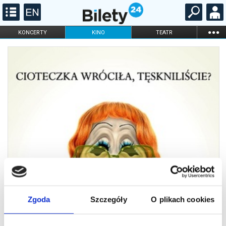
...
KONCERTY
KINO
TEATR
KABARET I
FILHARMONIA
OPERA I BALET
STAND-UP
DLA DZIECI
ONLINE
KARNETY
Zgoda
Szczegóły
O plikach cookies