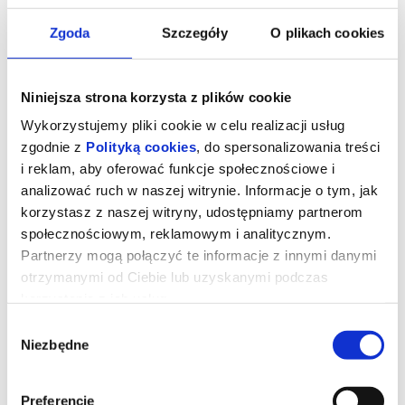
Zgoda
Szczegóły
O plikach cookies
Niniejsza strona korzysta z plików cookie
Wykorzystujemy pliki cookie w celu realizacji usług
zgodnie z
Polityką cookies
, do spersonalizowania treści
i reklam, aby oferować funkcje społecznościowe i
analizować ruch w naszej witrynie. Informacje o tym, jak
korzystasz z naszej witryny, udostępniamy partnerom
społecznościowym, reklamowym i analitycznym.
Takie jest życie
Partnerzy mogą połączyć te informacje z innymi danymi
otrzymanymi od Ciebie lub uzyskanymi podczas
korzystania z ich usług.
„Takie jest życie” to pokrzepiająca i wzruszająca opowieść o
Wybór
korzeniach, odwadze i sile, by bronić tego, co najważniejsze. W
Niezbędne
rolach głównych niezłomny bohater, przepiękna słoneczna
zgody
Sardynia, włoska kultura oraz perfekcyjna mieszanka śmiechu i
wzruszenia – w sam raz na rozpoczęcie kinowego lata.
To inspirowana prawdziwymi wydarzeniami poruszająca historia,
która rozgrywa się na słonecznym wybrzeżu południowej Sardynii.
Preferencje