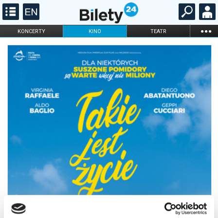
...
KONCERTY
KINO
TEATR
KABARET I
FILHARMONIA
OPERA I BALET
STAND-UP
DLA DZIECI
ONLINE
KARNETY