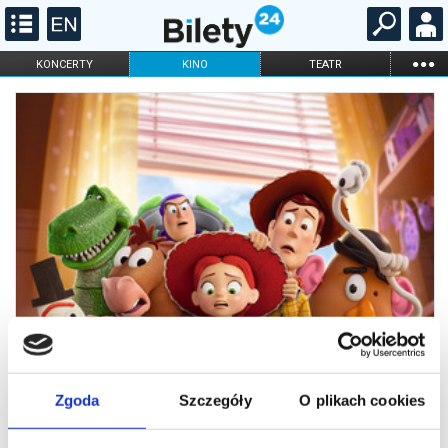
...
KONCERTY
KINO
TEATR
KABARET I
FILHARMONIA
OPERA I BALET
STAND-UP
DLA DZIECI
ONLINE
KARNETY
Zgoda
Szczegóły
O plikach cookies