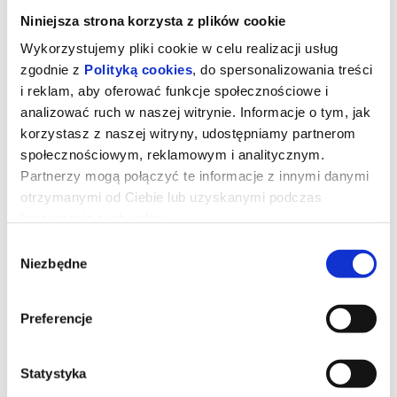
Niniejsza strona korzysta z plików cookie
Wykorzystujemy pliki cookie w celu realizacji usług
zgodnie z
Polityką cookies
, do spersonalizowania treści
i reklam, aby oferować funkcje społecznościowe i
analizować ruch w naszej witrynie. Informacje o tym, jak
korzystasz z naszej witryny, udostępniamy partnerom
społecznościowym, reklamowym i analitycznym.
Partnerzy mogą połączyć te informacje z innymi danymi
otrzymanymi od Ciebie lub uzyskanymi podczas
korzystania z ich usług.
Wybór
Toy Story 5
Niezbędne
zgody
Zabawki powracają w filmie Toy Story 5, najnowszej produkcji
Preferencje
Disney i Pixar. Tym razem czeka je zupełnie nowe wyzwanie -
świat technologii. Buzz, Woody, Jessie i reszta paczki muszą
zmierzyć się z rzeczywistością, w której uwagę dzieci coraz
częściej przyciągają… elektroniczne gadżety. Czy tradycyjne
Statystyka
zabawki odnajdą się w erze ekranów?