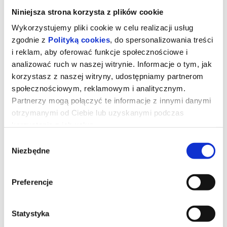
Niniejsza strona korzysta z plików cookie
Wykorzystujemy pliki cookie w celu realizacji usług
zgodnie z
Polityką cookies
, do spersonalizowania treści
i reklam, aby oferować funkcje społecznościowe i
analizować ruch w naszej witrynie. Informacje o tym, jak
korzystasz z naszej witryny, udostępniamy partnerom
społecznościowym, reklamowym i analitycznym.
Partnerzy mogą połączyć te informacje z innymi danymi
otrzymanymi od Ciebie lub uzyskanymi podczas
korzystania z ich usług.
Wybór
Toy Story 5
Niezbędne
zgody
Zabawki powracają w filmie Toy Story 5, najnowszej produkcji
Preferencje
Disney i Pixar. Tym razem czeka je zupełnie nowe wyzwanie -
świat technologii. Buzz, Woody, Jessie i reszta paczki muszą
zmierzyć się z rzeczywistością, w której uwagę dzieci coraz
częściej przyciągają… elektroniczne gadżety. Czy tradycyjne
Statystyka
zabawki odnajdą się w erze ekranów?