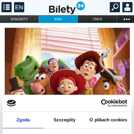
...
KONCERTY
KINO
TEATR
KABARET I
FILHARMONIA
OPERA I BALET
STAND-UP
DLA DZIECI
ONLINE
KARNETY
Zgoda
Szczegóły
O plikach cookies