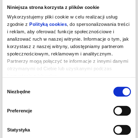
Niniejsza strona korzysta z plików cookie
Wykorzystujemy pliki cookie w celu realizacji usług
zgodnie z
Polityką cookies
, do spersonalizowania treści
i reklam, aby oferować funkcje społecznościowe i
analizować ruch w naszej witrynie. Informacje o tym, jak
korzystasz z naszej witryny, udostępniamy partnerom
społecznościowym, reklamowym i analitycznym.
Partnerzy mogą połączyć te informacje z innymi danymi
otrzymanymi od Ciebie lub uzyskanymi podczas
korzystania z ich usług.
Wybór
Toy Story 5
Niezbędne
zgody
Zabawki powracają w filmie Toy Story 5, najnowszej produkcji
Preferencje
Disney i Pixar. Tym razem czeka je zupełnie nowe wyzwanie -
świat technologii. Buzz, Woody, Jessie i reszta paczki muszą
zmierzyć się z rzeczywistością, w której uwagę dzieci coraz
częściej przyciągają… elektroniczne gadżety. Czy tradycyjne
Statystyka
zabawki odnajdą się w erze ekranów?