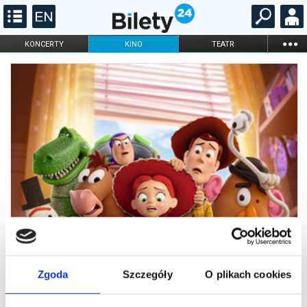
...
KONCERTY
KINO
TEATR
KABARET I
FILHARMONIA
OPERA I BALET
STAND-UP
DLA DZIECI
ONLINE
KARNETY
Zgoda
Szczegóły
O plikach cookies