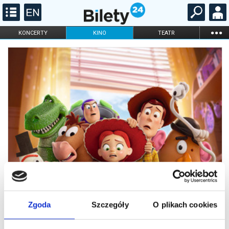
...
KONCERTY
KINO
TEATR
KABARET I
FILHARMONIA
OPERA I BALET
STAND-UP
DLA DZIECI
ONLINE
KARNETY
Zgoda
Szczegóły
O plikach cookies