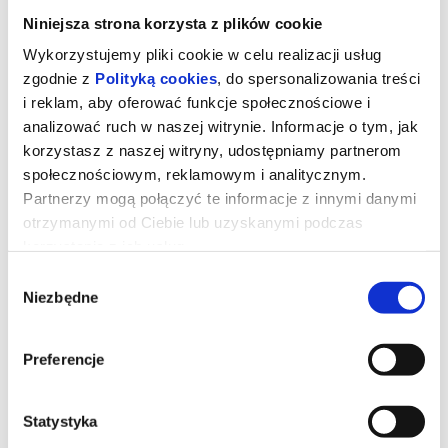
Niniejsza strona korzysta z plików cookie
Wykorzystujemy pliki cookie w celu realizacji usług
zgodnie z
Polityką cookies
, do spersonalizowania treści
i reklam, aby oferować funkcje społecznościowe i
analizować ruch w naszej witrynie. Informacje o tym, jak
korzystasz z naszej witryny, udostępniamy partnerom
społecznościowym, reklamowym i analitycznym.
Partnerzy mogą połączyć te informacje z innymi danymi
otrzymanymi od Ciebie lub uzyskanymi podczas
korzystania z ich usług.
Wybór
Toy Story 5
Niezbędne
zgody
Zabawki powracają w filmie Toy Story 5, najnowszej produkcji
Preferencje
Disney i Pixar. Tym razem czeka je zupełnie nowe wyzwanie -
świat technologii. Buzz, Woody, Jessie i reszta paczki muszą
zmierzyć się z rzeczywistością, w której uwagę dzieci coraz
częściej przyciągają… elektroniczne gadżety. Czy tradycyjne
Statystyka
zabawki odnajdą się w erze ekranów?