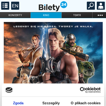
...
KONCERTY
KINO
TEATR
KABARET I
FILHARMONIA
OPERA I BALET
STAND-UP
DLA DZIECI
ONLINE
KARNETY
Zgoda
Szczegóły
O plikach cookies