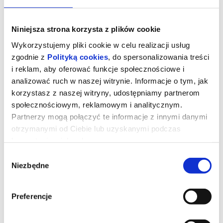
Niniejsza strona korzysta z plików cookie
Wykorzystujemy pliki cookie w celu realizacji usług
zgodnie z
Polityką cookies
, do spersonalizowania treści
i reklam, aby oferować funkcje społecznościowe i
analizować ruch w naszej witrynie. Informacje o tym, jak
korzystasz z naszej witryny, udostępniamy partnerom
społecznościowym, reklamowym i analitycznym.
Partnerzy mogą połączyć te informacje z innymi danymi
otrzymanymi od Ciebie lub uzyskanymi podczas
korzystania z ich usług.
Władcy wszechświata_dubbing
Wybór
Niezbędne
zgody
Film oparty jest na kultowym serialu z lat 80-tych.
Dziesięcioletni Adam rozbija się na Ziemi, planecie swojej matki. W
trakcie lądowania traci Miecz Mocy Grayskull, należący do jego
Preferencje
przodków. Po 15 latach rozłąki Miecz Mocy prowadzi księcia
Adama (Nicholas Galitzine) z powrotem do Eternii, gdzie odkrywa,
że jego ojczyzna legła w gruzach pod okrutnymi rządami
Skeletora (Jared Leto). Aby ocalić swoją rodzinę i świat, Adam