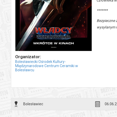
człowieka w
*******
Bezpieczne 
wysyłanym n
Organizator:
Bolesławiecki Ośrodek Kultury-
Międzynarodowe Centrum Ceramiki w
Bolesławcu
Bolesławiec
06.06.2