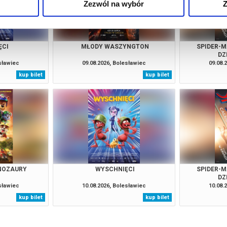
Zezwól na wybór
Z
ĘCI
MŁODY WASZYNGTON
SPIDER-M
DZ
esławiec
09.08.2026, Bolesławiec
09.08.
kup bilet
kup bilet
INOZAURY
WYSCHNIĘCI
SPIDER-M
DZ
esławiec
10.08.2026, Bolesławiec
10.08.
kup bilet
kup bilet