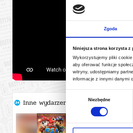
Zgoda
Niniejsza strona korzysta z
Wykorzystujemy pliki cookie 
aby oferować funkcje społecz
witryny, udostępniamy part
informacje z innymi danymi 
Wybór
Niezbędne
zgody
Inne wydarzenia organizatora