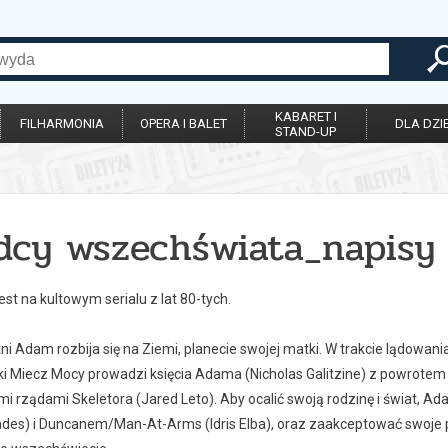
KABARET I
FILHARMONIA
OPERA I BALET
DLA DZIE
STAND-UP
dcy wszechświata_napisy
jest na kultowym serialu z lat 80-tych.
tni Adam rozbija się na Ziemi, planecie swojej matki. W trakcie lądowan
ki Miecz Mocy prowadzi księcia Adama (Nicholas Galitzine) z powrotem d
i rządami Skeletora (Jared Leto). Aby ocalić swoją rodzinę i świat, Ad
des) i Duncanem/Man-At-Arms (Idris Elba), oraz zaakceptować swoje