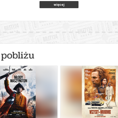
więcej
pobliżu