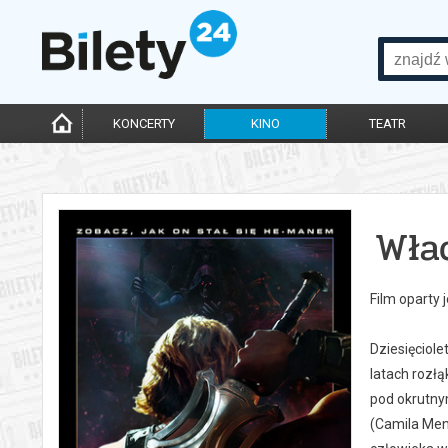
KONCERTY
KINO
TEATR
Wła
Film oparty 
Dziesięciole
latach rozłą
pod okrutnym
(Camila Men