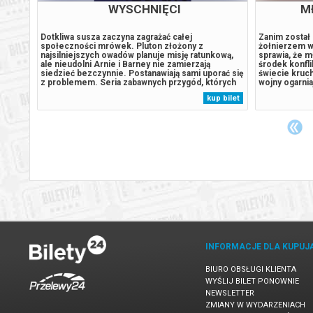
WYSCHNIĘCI
M
Dotkliwa susza zaczyna zagrażać całej
Zanim został
y
społeczności mrówek. Pluton złożony z
żołnierzem w
ciom
najsilniejszych owadów planuje misję ratunkową,
sprawia, że m
ale nieudolni Arnie i Barney nie zamierzają
środek konfli
ty24.
siedzieć bezczynnie. Postanawiają sami uporać się
świecie kruch
tujemy
z problemem. Seria zabawnych przygód, których
wojny ogarnia
doświadczają skutkuje tym, że zupełnie
lojalność i o
 bilet
kup bilet
odany
przypadkowo ratują całą łąkę i stają się
najcięższą pr
nieoczekiwanymi bohaterami.******* Bezpieczne
przeciwnikom
zakupy w Bilety24....
INFORMACJE DLA KUPUJ
BIURO OBSŁUGI KLIENTA
WYŚLIJ BILET PONOWNIE
NEWSLETTER
ZMIANY W WYDARZENIACH