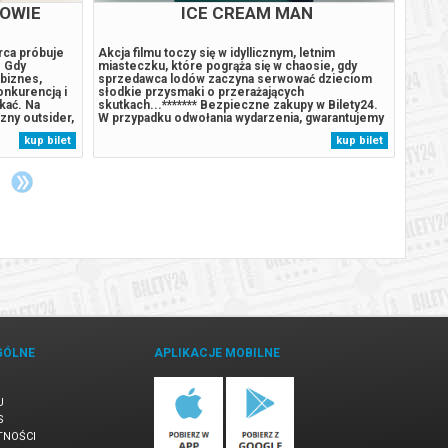
OWIE
ICE CREAM MAN
FIL
rca próbuje
Akcja filmu toczy się w idyllicznym, letnim
Pierws
. Gdy
miasteczku, które pogrąża się w chaosie, gdy
pokaz 
 biznes,
sprzedawca lodów zaczyna serwować dzieciom
jedyną
nkurencją i
słodkie przysmaki o przerażających
ze zły
kać. Na
skutkach...******* Bezpieczne zakupy w Bilety24.
Voldem
zny outsider,
W przypadku odwołania wydarzenia, gwarantujemy
rodzic
 siebie
automatyczny zwrot środków potwierdzony
Petuni
kup bilet
kup bilet
tach do jego
komunikatem wysyłanym na adres e-mail, podany
dowiad
ię...
podczas zakupu.
magicz
GÓLNE
APLIKACJE MOBILNE
U
S
TNOŚCI