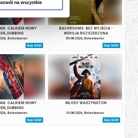
ezwól na wszystkie
AN. CAŁKIEM NOWY
BACKROOMS. BEZ WYJŚCIA -
IEŃ_DUBBING
WERSJA ROZSZERZONA
2026, Bolesławiec
09.08.2026, Bolesławiec
kup bilet
kup bilet
AN. CAŁKIEM NOWY
MŁODY WASZYNGTON
IEŃ_DUBBING
2026, Bolesławiec
10.08.2026, Bolesławiec
kup bilet
kup bilet