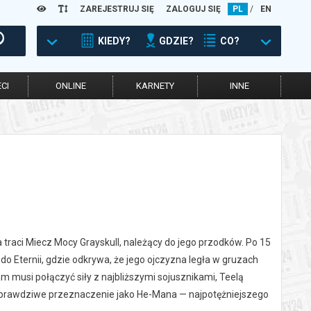
ZAREJESTRUJ SIĘ
ZALOGUJ SIĘ
PL
/
EN
KIEDY?
GDZIE?
CO?
CI
ONLINE
KARNETY
INNE
ia traci Miecz Mocy Grayskull, należący do jego przodków. Po 15
o Eternii, gdzie odkrywa, że jego ojczyzna legła w gruzach
am musi połączyć siły z najbliższymi sojusznikami, Teelą
 prawdziwe przeznaczenie jako He-Mana — najpotężniejszego