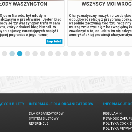
ŁODY WASZYNGTON
WSZYSCY MOI WROG
 Ojcem Narodu, był młodym
Charyzmatyczny muzyk i przedsiębio
alczącym o przetrwanie. Jeden błąd
odbudować relację z przybraną córką
łody Jerzy Waszyngton trafia w sam
wspólnie zaczynają tworzyć rodzinny
ktu, który odmieni bieg historii. W
muszą zmierzyć się z bezwzględną ko
ych sojuszy, narastających napięć i
zawalczyć o to, co udało im się odzys
jącej pogranicze jego honor,
amerykańskiej prowincji charyzmatyc
dwaga zostają wystawione na
muzyk i przedsiębiorca tworzy wokół
kup bilet
óbę. Stawiając czoła niebezpiecznym
nietuzinkową społeczność. Gdy po la
, Washington musi zmierzyć...
życia wraca przybrana córka, pojawia s
ĄCYCH BILETY
INFORMACJE DLA ORGANIZATORÓW
INFORMACJE O
DLA ORGANIZATORÓW
REGULAMIN
SYSTEM BILETOWY
PEWNOŚĆ ZAKUP
REFERENCJE
POLITYKA COOKIE
POLITYKA PRYWA