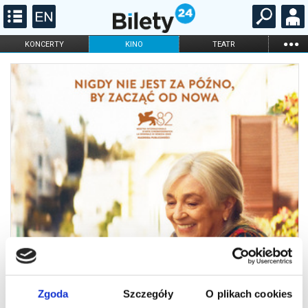
...
KONCERTY
KINO
TEATR
KABARET I
FILHARMONIA
OPERA I BALET
STAND-UP
DLA DZIECI
ONLINE
KARNETY
Zgoda
Szczegóły
O plikach cookies