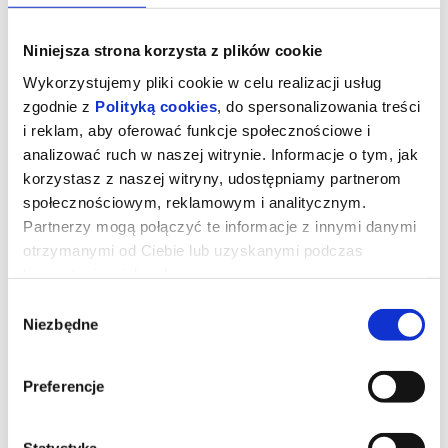
Niniejsza strona korzysta z plików cookie
Wykorzystujemy pliki cookie w celu realizacji usług
zgodnie z
Polityką cookies
, do spersonalizowania treści
i reklam, aby oferować funkcje społecznościowe i
analizować ruch w naszej witrynie. Informacje o tym, jak
korzystasz z naszej witryny, udostępniamy partnerom
społecznościowym, reklamowym i analitycznym.
Partnerzy mogą połączyć te informacje z innymi danymi
otrzymanymi od Ciebie lub uzyskanymi podczas
korzystania z ich usług.
Drugie życie
Wybór
Niezbędne
zgody
María Ángeles od czterdziestu lat mieszka w słonecznym
apartamencie w sercu marokańskiego Tangeru. To miejsce, które
pamięta jej miłość, codzienne rytuały i całe życie zapisane w
Preferencje
ścianach, meblach i drobnych gestach. Gdy zostaje zmuszona do
opuszczenia swojego domu, nie potrafi się z tym pogodzić – bo
dom to nie tylko adres, lecz część tożsamości. To, co początkowo
wydaje się bolesną koniecznością, nieoczekiwanie stanie się