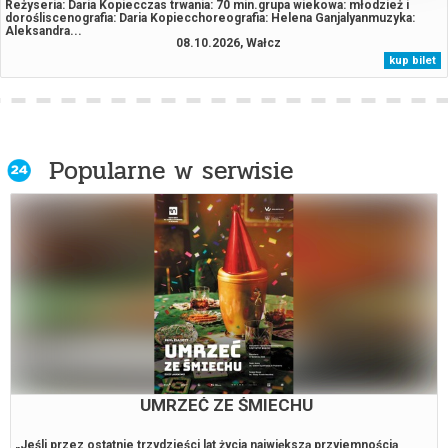
Reżyseria: Daria Kopiecczas trwania: 70 min.grupa wiekowa: młodzież i
dorośliscenografia: Daria Kopiecchoreografia: Helena Ganjalyanmuzyka:
Aleksandra...
08.10.2026, Wałcz
kup bilet
Popularne w serwisie
UMRZEĆ ZE ŚMIECHU
„Jeśli przez ostatnie trzydzieści lat życia największą przyjemnością