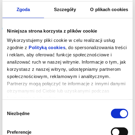
czytaj opis
Zgoda
Szczegóły
O plikach cookies
Filmy grane w kinie:
Niniejsza strona korzysta z plików cookie
Wykorzystujemy pliki cookie w celu realizacji usług
DKF z muzyką na żywo "Kult ciała" (1929)
zgodnie z
Polityką cookies
, do spersonalizowania treści
i reklam, aby oferować funkcje społecznościowe i
analizować ruch w naszej witrynie. Informacje o tym, jak
Ekipa zwierzaków
korzystasz z naszej witryny, udostępniamy partnerom
społecznościowym, reklamowym i analitycznym.
Partnerzy mogą połączyć te informacje z innymi danymi
Minionki i straszydła
otrzymanymi od Ciebie lub uzyskanymi podczas
korzystania z ich usług.
Wybór
Naznaczony: Wyjście z mrocznego
wymiaru
Niezbędne
zgody
Spider-Man. Całkiem nowy dzień
Preferencje